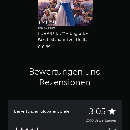
PS5
PS4
ADD-ON-PAKET
HUMANKIND™ – Upgrade-
Paket, Standard zur Heritage
Edition
€10,99
Bewertungen und
Rezensionen
D
3.05
Bewertungen globaler Spieler
u
2000 Bewertungen
31 %