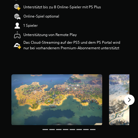
e
Unterstützt bis zu 8 Online-Spieler mit PS Plus
w
e
Online-Spiel optional
r
1 Spieler
t
u
Unterstützung von Remote Play
n
Das Cloud-Streaming auf der PS5 und dem PS Portal wird
g
nur bei vorhandenem Premium-Abonnement unterstützt
:
3
.
0
5
v
o
n
5
S
t
e
r
n
e
n