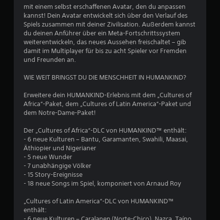
mit einem selbst erschaffenen Avatar, den du anpassen
kannst! Dein Avatar entwickelt sich über den Verlauf des
Spiels zusammen mit deiner Zivilisation. Außerdem kannst
du deinen Anführer über ein Meta-Fortschrittssystem
weiterentwickeln, das neues Aussehen freischaltet – gib
damit im Multiplayer für bis zu acht Spieler vor Fremden
und Freunden an.
WIE WEIT BRINGST DU DIE MENSCHHEIT IN HUMANKIND?
Erweitere dein HUMANKIND-Erlebnis mit dem „Cultures of
Africa“-Paket, dem „Cultures of Latin America“-Paket und
dem Notre-Dame-Paket!
Der „Cultures of Africa“-DLC von HUMANKIND™ enthält:
- 6 neue Kulturen – Bantu, Garamanten, Swahili, Maasai,
Äthiopier und Nigerianer
- 5 neue Wunder
- 7 unabhängige Völker
- 15 Story-Ereignisse
- 18 neue Songs im Spiel, komponiert von Arnaud Roy
„Cultures of Latin America“-DLC von HUMANKIND™
enthält:
- 6 neue Kulturen – Caralanen (Norte-Chico), Nazca, Taíno,