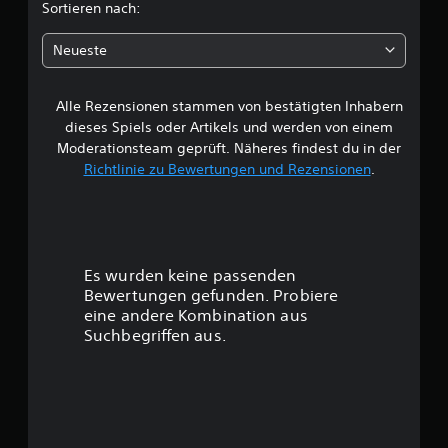
c
Sortieren nach:
h
Neueste
e
Alle Rezensionen stammen von bestätigten Inhabern
B
dieses Spiels oder Artikels und werden von einem
e
Moderationsteam geprüft. Näheres findest du in der
Richtlinie zu Bewertungen und Rezensionen
.
w
e
r
Es wurden keine passenden
t
Bewertungen gefunden. Probiere
eine andere Kombination aus
u
Suchbegriffen aus.
n
g
: