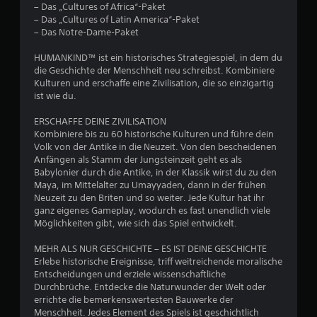
– Das „Cultures of Africa“-Paket
B
– Das „Cultures of Latin America“-Paket
– Das Notre-Dame-Paket
e
HUMANKIND™ ist ein historisches Strategiespiel, in dem du
w
die Geschichte der Menschheit neu schreibst. Kombiniere
Kulturen und erschaffe eine Zivilisation, die so einzigartig
e
ist wie du.
r
ERSCHAFFE DEINE ZIVILISATION
Kombiniere bis zu 60 historische Kulturen und führe dein
t
Volk von der Antike in die Neuzeit. Von den bescheidenen
Anfängen als Stamm der Jungsteinzeit geht es als
u
Babylonier durch die Antike, in der Klassik wirst du zu den
Maya, im Mittelalter zu Umayyaden, dann in der frühen
n
Neuzeit zu den Briten und so weiter. Jede Kultur hat ihr
ganz eigenes Gameplay, wodurch es fast unendlich viele
Möglichkeiten gibt, wie sich das Spiel entwickelt.
g
MEHR ALS NUR GESCHICHTE – ES IST DEINE GESCHICHTE
e
Erlebe historische Ereignisse, triff weitreichende moralische
Entscheidungen und erziele wissenschaftliche
n
Durchbrüche. Entdecke die Naturwunder der Welt oder
errichte die bemerkenswertesten Bauwerke der
Menschheit. Jedes Element des Spiels ist geschichtlich