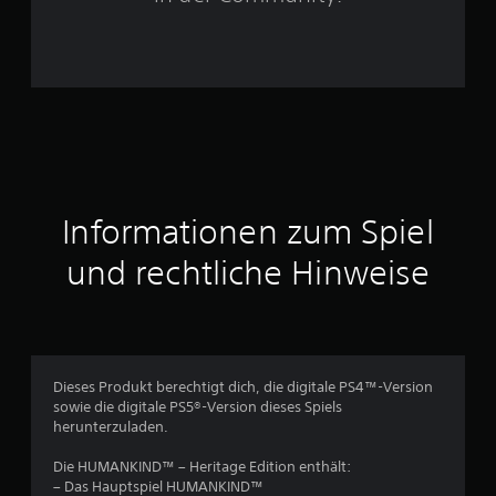
r
n
e
n
a
Informationen zum Spiel
u
und rechtliche Hinweise
s
2
0
Dieses Produkt berechtigt dich, die digitale PS4™-Version
0
sowie die digitale PS5®-Version dieses Spiels
herunterzuladen.
0
Die HUMANKIND™ – Heritage Edition enthält:
– Das Hauptspiel HUMANKIND™