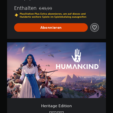
Enthalten
€49,99
Preisnachlass gegenüber dem Originalpreis
PlayStation Plus Extra abonnieren, um auf dieses und
Hunderte weitere Spiele im Spielekatalog zuzugreifen
Abonnieren
H
e
r
i
t
a
g
e
E
d
i
t
i
o
Heritage Edition
n