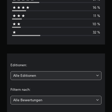
r
16 %
c
11 %
h
10 %
s
32 %
c
h
n
i
Editionen:
t
Alle Editionen
t
Filtern nach:
l
Alle Bewertungen
i