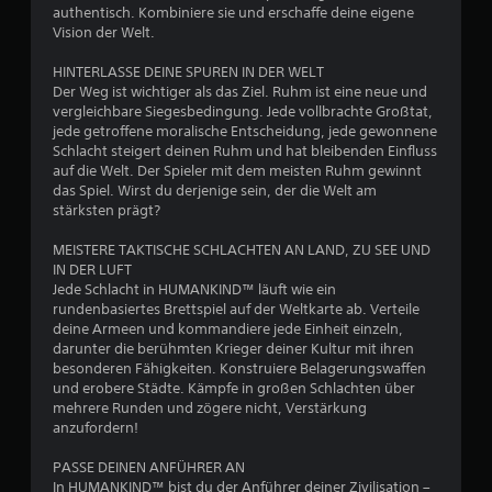
authentisch. Kombiniere sie und erschaffe deine eigene
Vision der Welt.
HINTERLASSE DEINE SPUREN IN DER WELT
Der Weg ist wichtiger als das Ziel. Ruhm ist eine neue und
vergleichbare Siegesbedingung. Jede vollbrachte Großtat,
jede getroffene moralische Entscheidung, jede gewonnene
Schlacht steigert deinen Ruhm und hat bleibenden Einfluss
auf die Welt. Der Spieler mit dem meisten Ruhm gewinnt
das Spiel. Wirst du derjenige sein, der die Welt am
stärksten prägt?
MEISTERE TAKTISCHE SCHLACHTEN AN LAND, ZU SEE UND
IN DER LUFT
Jede Schlacht in HUMANKIND™ läuft wie ein
rundenbasiertes Brettspiel auf der Weltkarte ab. Verteile
deine Armeen und kommandiere jede Einheit einzeln,
darunter die berühmten Krieger deiner Kultur mit ihren
besonderen Fähigkeiten. Konstruiere Belagerungswaffen
und erobere Städte. Kämpfe in großen Schlachten über
mehrere Runden und zögere nicht, Verstärkung
anzufordern!
PASSE DEINEN ANFÜHRER AN
In HUMANKIND™ bist du der Anführer deiner Zivilisation –