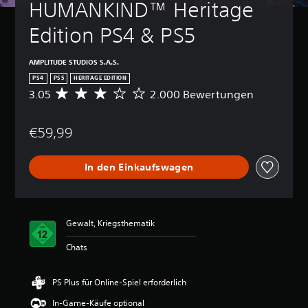
HUMANKIND™ Heritage 
Edition PS4 & PS5
AMPLITUDE STUDIOS S.A.S.
PS4
PS5
HERITAGE EDITION
3.05
2.000 Bewertungen
D
u
r
€59,99
c
h
s
In den Einkaufswagen
c
h
n
i
t
Gewalt, Kriegsthematik
t
l
Chats
i
c
h
PS Plus für Online-Spiel erforderlich
e
In-Game-Käufe optional
B