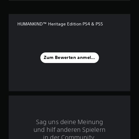
3
.
HUMANKIND™ Heritage Edition PS4 & PS5
0
5
v
Zum Bewerten anmelden
o
n
5
S
Sag uns deine Meinung
t
und hilf anderen Spielern
e
in der Community.