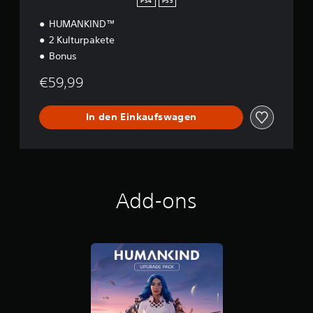
PS4
PS5
HUMANKIND™
2 Kulturpakete
Bonus
€59,99
In den Einkaufswagen
Add-ons