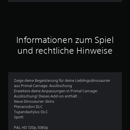
e
n
a
Informationen zum Spiel
u
und rechtliche Hinweise
s
2
6
Zeige deine Begeisterung für deine Lieblingsdinosaurier
aus Primal Carnage: Auslöschung
Erweitere deine Anpassungen in Primal Carnage:
B
Auslöschung! Dieses Add-on enthält ...
Neue Dinosaurier-Skins
e
Pteranodon DLC
Tupandactylus-DLC
w
Spott
e
PAL HD 720p,1080p