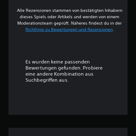
e
Alle Rezensionen stammen von bestätigten Inhabern
B
dieses Spiels oder Artikels und werden von einem
e
Moderationsteam geprüft. Näheres findest du in der
Richtlinie zu Bewertungen und Rezensionen
.
w
e
r
Es wurden keine passenden
t
Bewertungen gefunden. Probiere
eine andere Kombination aus
u
Suchbegriffen aus.
n
g
:
4