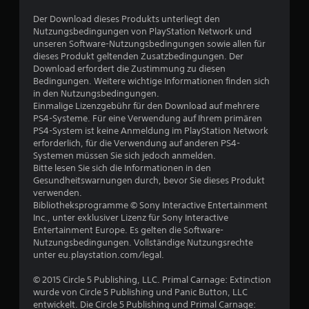
r
Der Download dieses Produkts unterliegt den
Nutzungsbedingungen von PlayStation Network und
t
unseren Software-Nutzungsbedingungen sowie allen für
dieses Produkt geltenden Zusatzbedingungen. Der
u
Download erfordert die Zustimmung zu diesen
Bedingungen. Weitere wichtige Informationen finden sich
n
in den Nutzungsbedingungen.
Einmalige Lizenzgebühr für den Download auf mehrere
g
PS4-Systeme. Für eine Verwendung auf Ihrem primären
PS4-System ist keine Anmeldung im PlayStation Network
e
erforderlich, für die Verwendung auf anderen PS4-
Systemen müssen Sie sich jedoch anmelden.
Bitte lesen Sie sich die Informationen in den
n
Gesundheitswarnungen durch, bevor Sie dieses Produkt
verwenden.
Bibliotheksprogramme © Sony Interactive Entertainment
Inc., unter exklusiver Lizenz für Sony Interactive
Entertainment Europe. Es gelten die Software-
Nutzungsbedingungen. Vollständige Nutzungsrechte
unter eu.playstation.com/legal.
© 2015 Circle 5 Publishing, LLC. Primal Carnage: Extinction
wurde von Circle 5 Publishing und Panic Button, LLC
entwickelt. Die Circle 5 Publishing und Primal Carnage: