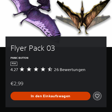
Flyer Pack 03
PANIC BUTTON
PS4
4.27
26 Bewertungen
D
u
r
€2,99
c
h
s
In den Einkaufswagen
c
h
n
i