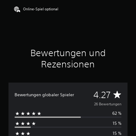
t
t
Online-Spiel optional
l
i
c
h
e
B
e
Bewertungen und
w
e
Rezensionen
r
t
u
n
g
:
D
4.27
Bewertungen globaler Spieler
4
.
u
26 Bewertungen
2
7
62 %
r
v
15 %
o
c
n
15 %
5