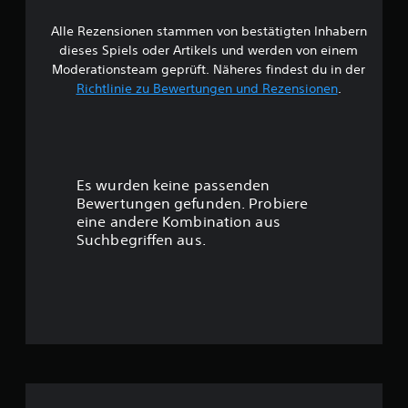
e
Alle Rezensionen stammen von bestätigten Inhabern
B
dieses Spiels oder Artikels und werden von einem
e
Moderationsteam geprüft. Näheres findest du in der
Richtlinie zu Bewertungen und Rezensionen
.
w
e
r
Es wurden keine passenden
t
Bewertungen gefunden. Probiere
eine andere Kombination aus
u
Suchbegriffen aus.
n
g
:
4