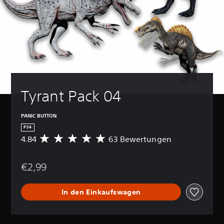
Tyrant Pack 04
PANIC BUTTON
PS4
4.84
63 Bewertungen
D
u
r
€2,99
c
h
s
In den Einkaufswagen
c
h
n
i