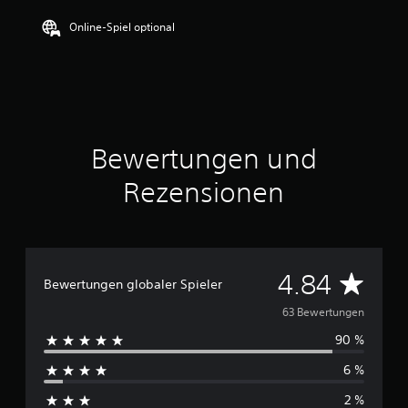
t
t
Online-Spiel optional
l
i
c
h
e
B
e
Bewertungen und
w
e
Rezensionen
r
t
u
n
g
:
D
4.84
Bewertungen globaler Spieler
4
.
u
63 Bewertungen
8
4
90 %
r
v
6 %
o
c
n
2 %
5