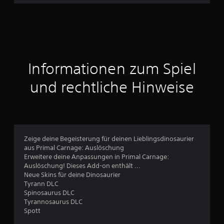
e
n
a
Informationen zum Spiel
u
und rechtliche Hinweise
s
6
3
Zeige deine Begeisterung für deinen Lieblingsdinosaurier
aus Primal Carnage: Auslöschung
Erweitere deine Anpassungen in Primal Carnage:
B
Auslöschung! Dieses Add-on enthält ...
Neue Skins für deine Dinosaurier
e
Tyrann DLC
Spinosaurus DLC
w
Tyrannosaurus DLC
Spott
e