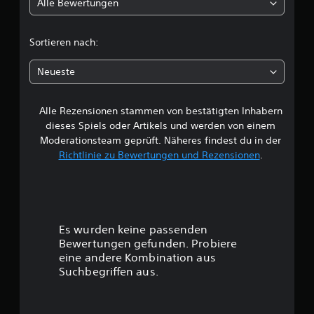
Alle Bewertungen
i
n
c
Sortieren nach:
h
Neueste
e
Alle Rezensionen stammen von bestätigten Inhabern
B
dieses Spiels oder Artikels und werden von einem
e
Moderationsteam geprüft. Näheres findest du in der
Richtlinie zu Bewertungen und Rezensionen
.
w
e
r
Es wurden keine passenden
t
Bewertungen gefunden. Probiere
eine andere Kombination aus
u
Suchbegriffen aus.
n