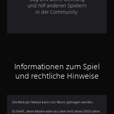
e
und hilf anderen Spielern
r
in der Community.
n
e
n
a
u
Informationen zum Spiel
s
und rechtliche Hinweise
1
0
Die Mokujin-Maske kann von Mono getragen werden.
B
Es heißt, diese Maske wäre aus dem Holz eines 2000 Jahre