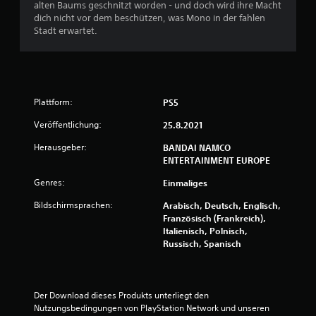
e
alten Baums geschnitzt worden - und doch wird ihre Macht
dich nicht vor dem beschützen, was Mono in der fahlen
w
Stadt erwartet.
e
r
Plattform:
PS5
t
Veröffentlichung:
25.8.2021
u
Herausgeber:
BANDAI NAMCO
n
ENTERTAINMENT EUROPE
g
Genres:
Einmaliges
Bildschirmsprachen:
Arabisch, Deutsch, Englisch,
e
Französisch (Frankreich),
Italienisch, Polnisch,
n
Russisch, Spanisch
Der Download dieses Produkts unterliegt den 
Nutzungsbedingungen von PlayStation Network und unseren 