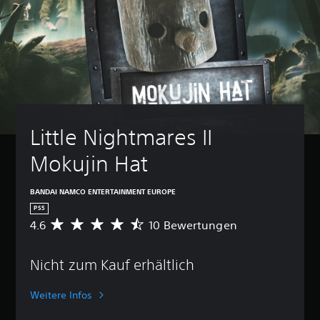
Little Nightmares II 
Mokujin Hat
BANDAI NAMCO ENTERTAINMENT EUROPE
PS5
4.6
10 Bewertungen
D
u
r
Nicht zum Kauf erhältlich
c
h
s
Weitere Infos
c
h