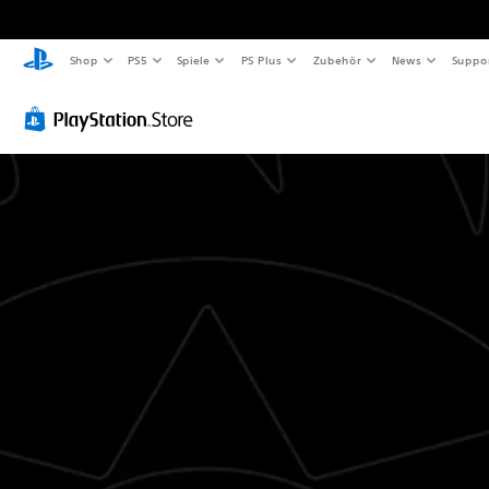
Shop
PS5
Spiele
PS Plus
Zubehör
News
Suppo