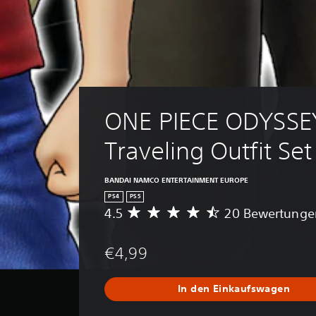
ONE PIECE ODYSSE
Traveling Outfit Set
BANDAI NAMCO ENTERTAINMENT EUROPE
PS4
PS5
4.5
20 Bewertunge
D
u
r
€4,99
c
h
s
In den Einkaufswagen
c
h