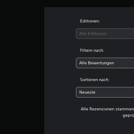
n
g
e
n
Editionen:
Alle Editionen
Filtern nach:
Alle Bewertungen
Sortieren nach:
Neueste
Alle Rezensionen stammen 
geprü