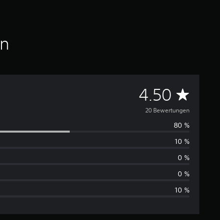
en
D
4.50
u
20 Bewertungen
80 %
r
10 %
c
0 %
h
0 %
10 %
s
c