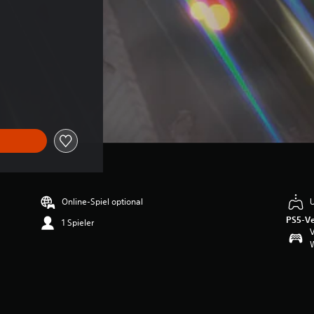
ginalpreis von €29,99
Online-Spiel optional
U
PS5-Ve
1 Spieler
V
W