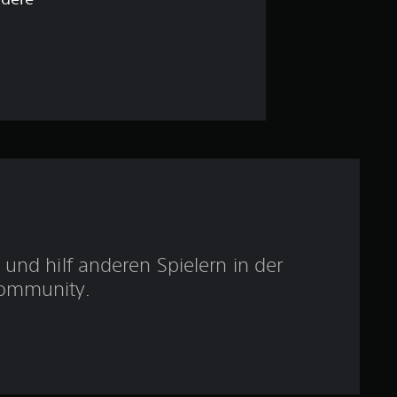
e
w
e
r
t
u
n
g
und hilf anderen Spielern in der
ommunity.
:
5
v