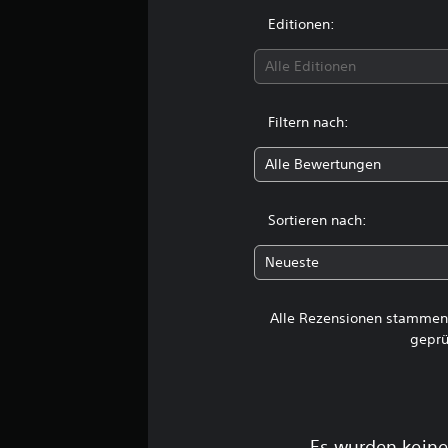
B
Editionen:
e
w
Alle Editionen
e
r
t
Filtern nach:
u
n
Alle Bewertungen
g
e
n
Sortieren nach:
Neueste
Alle Rezensionen stammen 
geprü
Es wurden keine