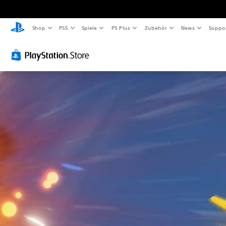
Shop
PS5
Spiele
PS Plus
Zubehör
News
Suppo