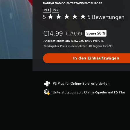
BANDAI NAMCO ENTERTAINMENT EUROPE
PS4
PS5
5
5 Bewertungen
D
u
r
€14,99
€29,99
Spare 50 %
c
Preisnachlass gegenüber dem Ori
h
Angebot endet am 12.8.2026 10:59 PM UTC
s
Niedrigster Preis in den letzten 30 Tagen: €29,99
c
h
In den Einkaufswagen
n
i
t
t
l
PS Plus für Online-Spiel erforderlich
i
Unterstützt bis zu 3 Online-Spieler mit PS Plus
c
h
e
B
e
w
e