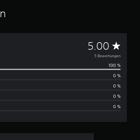
en
D
5.00
u
5 Bewertungen
100 %
r
0 %
c
0 %
h
0 %
0 %
s
c
h