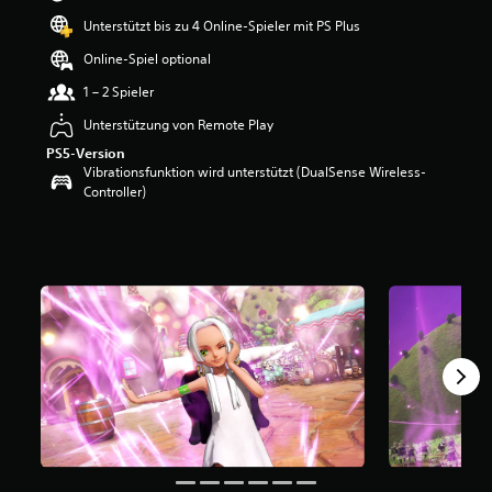
e
Unterstützt bis zu 4 Online-Spieler mit PS Plus
w
e
Online-Spiel optional
r
1 – 2 Spieler
t
u
Unterstützung von Remote Play
n
PS5-Version
g
Vibrationsfunktion wird unterstützt (DualSense Wireless-
:
Controller)
4
.
5
6
v
o
n
5
S
t
e
r
n
e
n