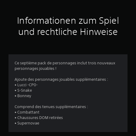
a
u
Informationen zum Spiel
s
und rechtliche Hinweise
3
4
Ce septième pack de personnages inclut trois nouveaux
personnages jouables !
B
Ajoute des personnages jouables supplémentaires :
e
• Lucci -CP0-
• S-Snake
w
• Bonney
e
Comprend des tenues supplémentaires :
• Combattant
r
• Chaussures DOM retirées
• Supernovae
t