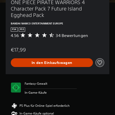
ONE PIECE PIRATE WARRIORS 4 
Character Pack 7 Future Island 
Egghead Pack
BANDAI NAMCO ENTERTAINMENT EUROPE
PS4
PS5
4.56
34 Bewertungen
D
u
r
€17,99
c
h
s
In den Einkaufswagen
c
h
n
i
t
Fantasy-Gewalt
t
l
In-Game-Käufe
i
c
h
PS Plus für Online-Spiel erforderlich
e
In-Game-Käufe optional
B