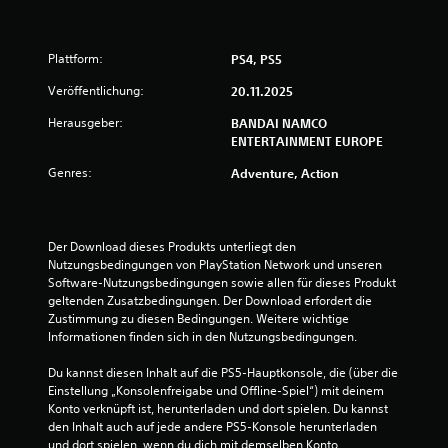
u
n
Plattform:
PS4, PS5
g
Veröffentlichung:
20.11.2025
e
Herausgeber:
BANDAI NAMCO
ENTERTAINMENT EUROPE
n
Genres:
Adventure, Action
Der Download dieses Produkts unterliegt den 
Nutzungsbedingungen von PlayStation Network und unseren 
Software-Nutzungsbedingungen sowie allen für dieses Produkt 
geltenden Zusatzbedingungen. Der Download erfordert die 
Zustimmung zu diesen Bedingungen. Weitere wichtige 
Informationen finden sich in den Nutzungsbedingungen.
Du kannst diesen Inhalt auf die PS5-Hauptkonsole, die (über die 
Einstellung „Konsolenfreigabe und Offline-Spiel“) mit deinem 
Konto verknüpft ist, herunterladen und dort spielen. Du kannst 
den Inhalt auch auf jede andere PS5-Konsole herunterladen 
und dort spielen, wenn du dich mit demselben Konto 