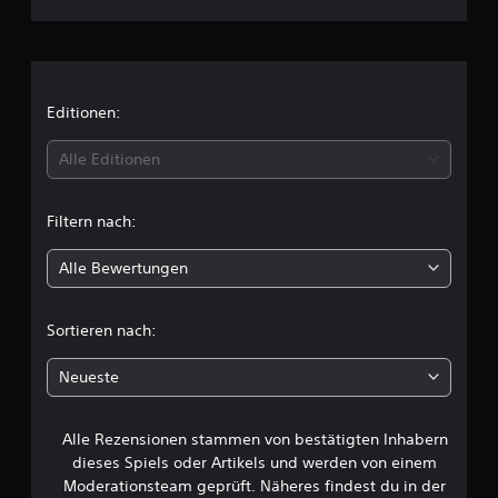
h
n
i
Editionen:
t
Alle Editionen
t
Filtern nach:
l
Alle Bewertungen
i
c
Sortieren nach:
h
Neueste
e
Alle Rezensionen stammen von bestätigten Inhabern
B
dieses Spiels oder Artikels und werden von einem
e
Moderationsteam geprüft. Näheres findest du in der