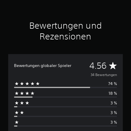
a
u
s
3
Bewertungen und
4
Rezensionen
B
e
w
e
r
D
t
4.56
Bewertungen globaler Spieler
u
u
n
34 Bewertungen
g
74 %
e
r
n
18 %
c
3 %
h
3 %
s
3 %
c