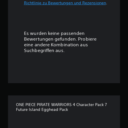
Richtlinie zu Bewertungen und Rezensionen
.
w
e
r
Es wurden keine passenden
t
Bewertungen gefunden. Probiere
eine andere Kombination aus
u
Suchbegriffen aus.
n
g
:
4
.
ONE PIECE PIRATE WARRIORS 4 Character Pack 7
Future Island Egghead Pack
5
6