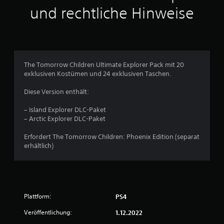
und rechtliche Hinweise
B
e
w
The Tomorrow Children Ultimate Explorer Pack mit 20
e
exklusiven Kostümen und 24 exklusiven Taschen.
r
Diese Version enthält:
t
– Island Explorer DLC-Paket
– Arctic Explorer DLC-Paket
u
Erfordert The Tomorrow Children: Phoenix Edition (separat
n
erhältlich)
g
e
Plattform:
PS4
n
Veröffentlichung:
1.12.2022