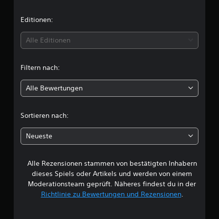
n
i
Editionen:
t
Alle Editionen
t
Filtern nach:
l
Alle Bewertungen
i
c
Sortieren nach:
h
Neueste
e
Alle Rezensionen stammen von bestätigten Inhabern
B
dieses Spiels oder Artikels und werden von einem
e
Moderationsteam geprüft. Näheres findest du in der
Richtlinie zu Bewertungen und Rezensionen
.
w