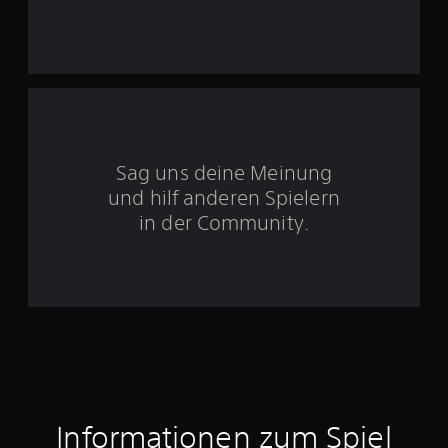
S
t
e
r
Sag uns deine Meinung
n
und hilf anderen Spielern
e
in der Community.
n
a
u
s
6
Informationen zum Spiel