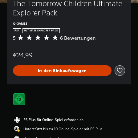
The Tomorrow Children Ultimate 
Explorer Pack
Q-GAMES
PS4
ULTIMATE EXPLORER PACK
5
6 Bewertungen
D
u
r
€24,99
c
h
s
In den Einkaufswagen
c
h
n
i
t
t
l
i
c
PS Plus für Online-Spiel erforderlich
h
e
Unterstützt bis zu 10 Online-Spieler mit PS Plus
B
e