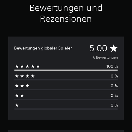
6
Bewertungen und
B
Rezensionen
e
w
e
r
t
u
D
5.00
Bewertungen globaler Spieler
n
g
u
6 Bewertungen
e
n
100 %
r
0 %
c
0 %
h
0 %
s
0 %
c
h