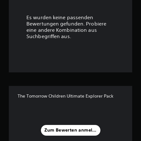
e
r
Es wurden keine passenden
t
Bewertungen gefunden. Probiere
eine andere Kombination aus
u
Suchbegriffen aus.
n
g
:
5
v
The Tomorrow Children Ultimate Explorer Pack
o
n
5
Zum Bewerten anmelden