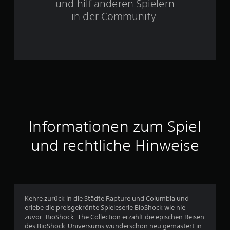
und hilf anderen Spielern
e
in der Community.
r
n
e
n
a
Informationen zum Spiel
u
und rechtliche Hinweise
s
3
9
Kehre zurück in die Städte Rapture und Columbia und
3
erlebe die preisgekrönte Spieleserie BioShock wie nie
zuvor. BioShock: The Collection erzählt die epischen Reisen
4
des BioShock-Universums wunderschön neu gemastert in