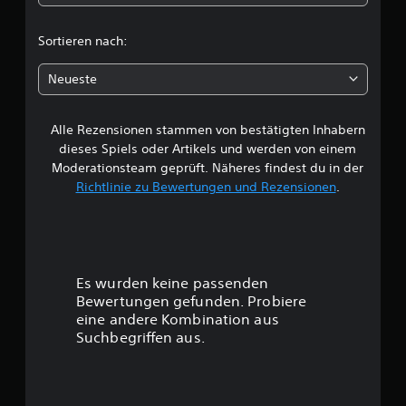
i
c
Sortieren nach:
h
Neueste
e
Alle Rezensionen stammen von bestätigten Inhabern
B
dieses Spiels oder Artikels und werden von einem
e
Moderationsteam geprüft. Näheres findest du in der
Richtlinie zu Bewertungen und Rezensionen
.
w
e
r
Es wurden keine passenden
t
Bewertungen gefunden. Probiere
eine andere Kombination aus
u
Suchbegriffen aus.
n
g