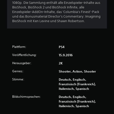
1080p. Die Sammlung enthält alle Einzelspieler-Inhalte aus
6
BioShock, BioShock 2 und BioShock Infinite, alle
Einzelspieler-AddOn-Inhalte, das 'Columbia's Finest'-Pack
und das Bonusmaterial Director's Commentary: Imagining
BioShock mit Ken Levine und Shawn Robertson.
B
e
w
Plattform:
PS4
e
Veröffentlichung:
15.9.2016
r
Herausgeber:
2K
t
Genres:
Shooter, Action, Shooter
Stimme:
Deutsch, Englisch,
u
Französisch (Frankreich),
Italienisch, Spanisch
n
Bildschirmsprachen:
Deutsch, Englisch,
g
Französisch (Frankreich),
Italienisch, Spanisch
e