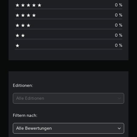
0 %
i
0 %
n
0 %
e
0 %
B
0 %
e
w
e
r
Editionen:
t
Alle Editionen
u
Filtern nach:
n
Alle Bewertungen
g