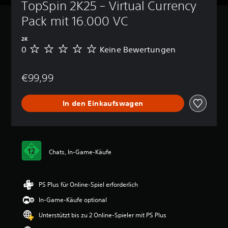
TopSpin 2K25 – Virtual Currency 
Pack mit 16.000 VC
2K
0
Keine Bewertungen
K
e
i
€99,99
n
e
B
In den Einkaufswagen
e
w
e
r
t
u
Chats, In-Game-Käufe
n
g
e
PS Plus für Online-Spiel erforderlich
n
In-Game-Käufe optional
Unterstützt bis zu 2 Online-Spieler mit PS Plus