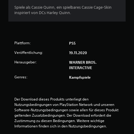
5
Spiele als Cassie Quinn, ein spielbares Cassie Cage-Skin
3
inspiriert von DCs Harley Quinn.
B
e
Plattform:
PS5
Veröffentlichung:
19.11.2020
w
Herausgeber:
WARNER BROS.
e
INTERACTIVE
r
Genres:
Kampfspiele
t
u
Der Download dieses Produkts unterliegt den 
Nutzungsbedingungen von PlayStation Network und unseren 
n
Software-Nutzungsbedingungen sowie allen für dieses Produkt 
geltenden Zusatzbedingungen. Der Download erfordert die 
g
Zustimmung zu diesen Bedingungen. Weitere wichtige 
Informationen finden sich in den Nutzungsbedingungen.
e