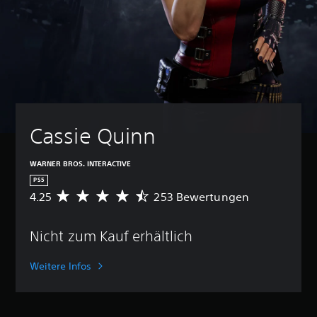
Cassie Quinn
WARNER BROS. INTERACTIVE
PS5
4.25
253 Bewertungen
D
u
r
Nicht zum Kauf erhältlich
c
h
s
Weitere Infos
c
h
n
i