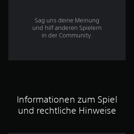
S
Sag uns deine Meinung
t
und hilf anderen Spielern
e
in der Community.
r
n
e
n
a
Informationen zum Spiel
u
und rechtliche Hinweise
s
2