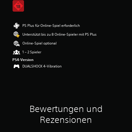
t
t
l
i
c
PS Plus für Online-Spiel erforderlich
h
Unterstützt bis zu 8 Online-Spieler mit PS Plus
e
B
Online-Spiel optional
e
w
1 – 2 Spieler
e
PS4-Version
r
DUALSHOCK 4-Vibration
t
u
n
g
:
4
.
2
Bewertungen und
5
v
Rezensionen
o
n
5