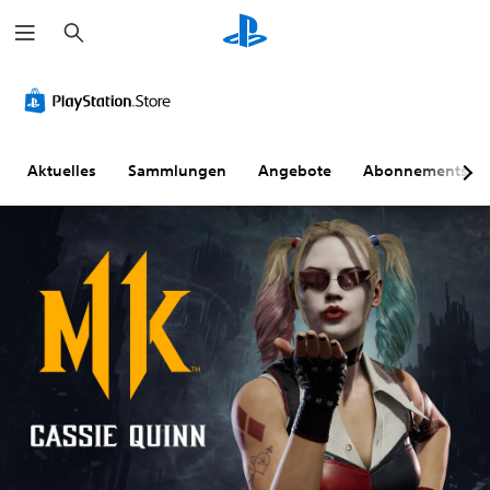
S
u
c
h
e
n
Aktuelles
Sammlungen
Angebote
Abonnements