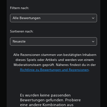
t
n
Filtern nach:
l
Alle Bewertungen
i
c
Sortieren nach:
h
Neueste
e
Alle Rezensionen stammen von bestätigten Inhabern
B
dieses Spiels oder Artikels und werden von einem
e
Moderationsteam geprüft. Näheres findest du in der
Richtlinie zu Bewertungen und Rezensionen
.
w
e
r
Es wurden keine passenden
t
Bewertungen gefunden. Probiere
eine andere Kombination aus