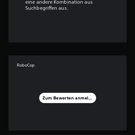
eine andere Kombination aus
u
Suchbegriffen aus.
n
g
:
4
.
RoboCop
1
6
v
Zum Bewerten anmelden
o
n
5