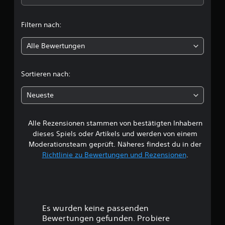
t
Filtern nach:
l
Alle Bewertungen
i
c
Sortieren nach:
h
Neueste
e
Alle Rezensionen stammen von bestätigten Inhabern
B
dieses Spiels oder Artikels und werden von einem
e
Moderationsteam geprüft. Näheres findest du in der
Richtlinie zu Bewertungen und Rezensionen
.
w
e
r
Es wurden keine passenden
t
Bewertungen gefunden. Probiere