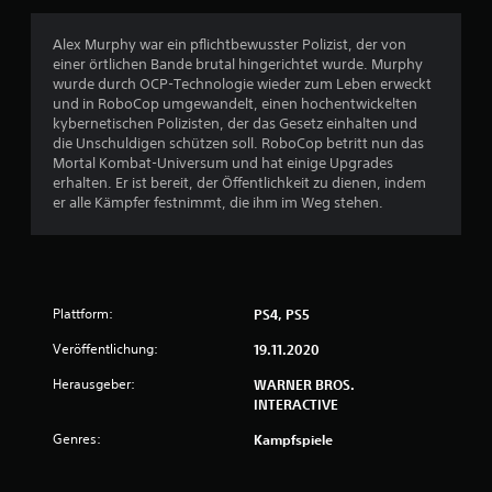
1
Alex Murphy war ein pflichtbewusster Polizist, der von
einer örtlichen Bande brutal hingerichtet wurde. Murphy
wurde durch OCP-Technologie wieder zum Leben erweckt
B
und in RoboCop umgewandelt, einen hochentwickelten
kybernetischen Polizisten, der das Gesetz einhalten und
e
die Unschuldigen schützen soll. RoboCop betritt nun das
Mortal Kombat-Universum und hat einige Upgrades
w
erhalten. Er ist bereit, der Öffentlichkeit zu dienen, indem
er alle Kämpfer festnimmt, die ihm im Weg stehen.
e
r
t
Plattform:
PS4, PS5
u
Veröffentlichung:
19.11.2020
n
Herausgeber:
WARNER BROS.
INTERACTIVE
g
Genres:
Kampfspiele
e