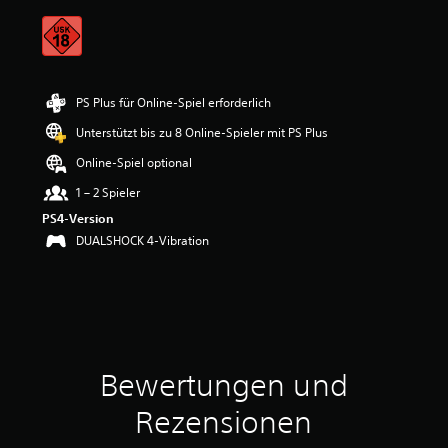
t
t
l
i
c
h
PS Plus für Online-Spiel erforderlich
e
Unterstützt bis zu 8 Online-Spieler mit PS Plus
B
e
Online-Spiel optional
w
e
1 – 2 Spieler
r
PS4-Version
t
DUALSHOCK 4-Vibration
u
n
g
:
4
.
1
6
Bewertungen und
v
o
Rezensionen
n
5