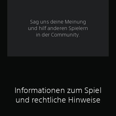
S
Sag uns deine Meinung
t
und hilf anderen Spielern
e
in der Community.
r
n
e
n
a
Informationen zum Spiel
u
und rechtliche Hinweise
s
5