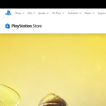
Shop
PS5
Spiele
PS Plus
Zubehör
News
Suppo