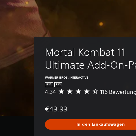
Mortal Kombat 11 
Ultimate Add-On-P
WARNER BROS. INTERACTIVE
PS4
PS5
4.34
116 Bewertun
D
u
r
€49,99
c
h
s
In den Einkaufswagen
c
h