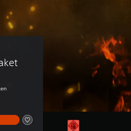
aket
gen