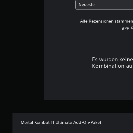
t
Neueste
u
n
g
Alle Rezensionen stammen 
e
geprü
n
Es wurden keine
Kombination aus
Mortal Kombat 11 Ultimate Add-On-Paket