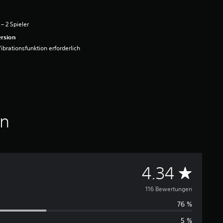
 – 2 Spieler
rsion
ibrationsfunktion erforderlich
en
D
4.34
u
116 Bewertungen
76 %
r
5 %