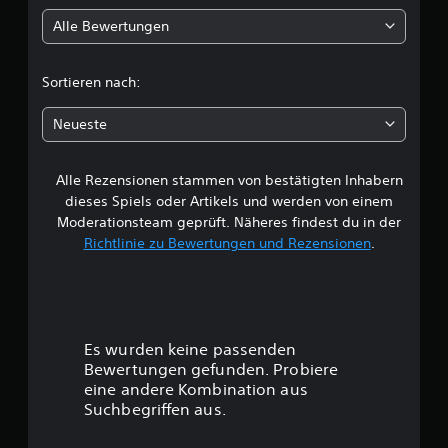
l
Alle Bewertungen
i
c
Sortieren nach:
h
Neueste
e
Alle Rezensionen stammen von bestätigten Inhabern
B
dieses Spiels oder Artikels und werden von einem
e
Moderationsteam geprüft. Näheres findest du in der
Richtlinie zu Bewertungen und Rezensionen
.
w
e
r
Es wurden keine passenden
t
Bewertungen gefunden. Probiere
eine andere Kombination aus
u
Suchbegriffen aus.
n