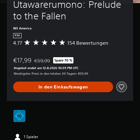
Utawarerumono: Prelude 
to the Fallen
NIS America
PS4
4.77
154 Bewertungen
D
u
r
€17,99
c
€59,99
Spare 70 %
Preisnachlass gegenüber dem Originalpreis von €5
h
Angebot endet am 12.8.2026 10:59 PM UTC
s
Niedrigster Preis in den letzten 30 Tagen: €59,99
c
h
In den Einkaufswagen
n
i
t
t
l
i
c
h
e
1 Spieler
B