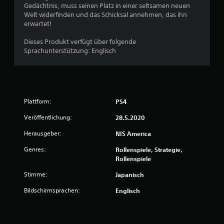
Gedächtnis, muss seinen Platz in einer seltsamen neuen
Welt widerfinden und das Schicksal annehmen, das ihn
erwartet!
B
Dieses Produkt verfügt über folgende
e
Sprachunterstützung: Englisch
w
e
Plattform:
PS4
r
Veröffentlichung:
28.5.2020
t
Herausgeber:
NIS America
u
Genres:
Rollenspiele, Strategie,
n
Rollenspiele
Stimme:
Japanisch
g
Bildschirmsprachen:
Englisch
e
n