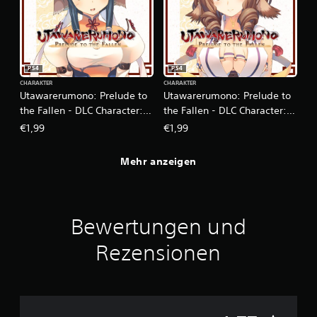
PS4
PS4
CHARAKTER
CHARAKTER
Utawarerumono: Prelude to
Utawarerumono: Prelude to
the Fallen - DLC Character:
the Fallen - DLC Character:
Atuy
Fumirul
€1,99
€1,99
Mehr anzeigen
Bewertungen und
Rezensionen