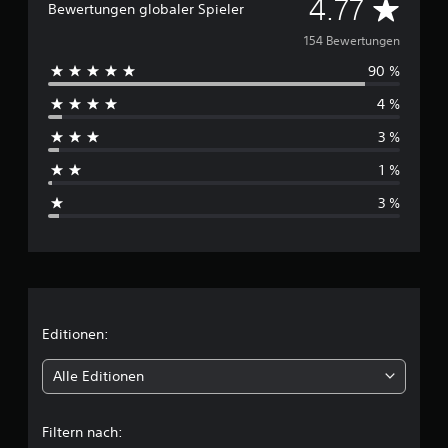
D
4.77
Bewertungen globaler Spieler
u
154 Bewertungen
90 %
r
4 %
c
3 %
h
1 %
s
3 %
c
h
n
i
Editionen:
t
Alle Editionen
t
Filtern nach: