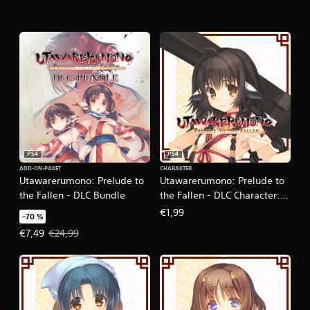
a
u
s
1
5
4
B
e
w
e
r
PS4
PS4
t
ADD-ON-PAKET
CHARAKTER
u
Utawarerumono: Prelude to
Utawarerumono: Prelude to
n
the Fallen - DLC Bundle
the Fallen - DLC Character:
g
Anju
e
€1,99
–70 %
n
Angebotspreis: €7,49 Ursprünglicher Preis: €24,99
€7,49
€24,99