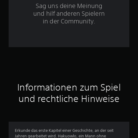
Sag uns deine Meinung
t
und hilf anderen Spielern
e
in der Community.
r
n
e
n
a
Informationen zum Spiel
u
und rechtliche Hinweise
s
1
5
Erkunde das erste Kapitel einer Geschichte, an der seit
4
Jahren gearbeitet wird. Hakuowlo, ein Mann ohne