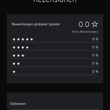
K
0.0
Bewertungen globaler Spieler
e
Keine Bewertungen
0 %
i
0 %
n
0 %
e
0 %
B
0 %
e
w
e
r
Editionen: