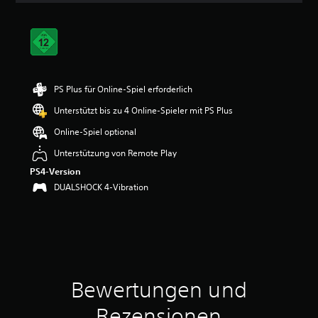
r
t
u
n
g
e
n
PS Plus für Online-Spiel erforderlich
Unterstützt bis zu 4 Online-Spieler mit PS Plus
Online-Spiel optional
Unterstützung von Remote Play
PS4-Version
DUALSHOCK 4-Vibration
Bewertungen und
Rezensionen