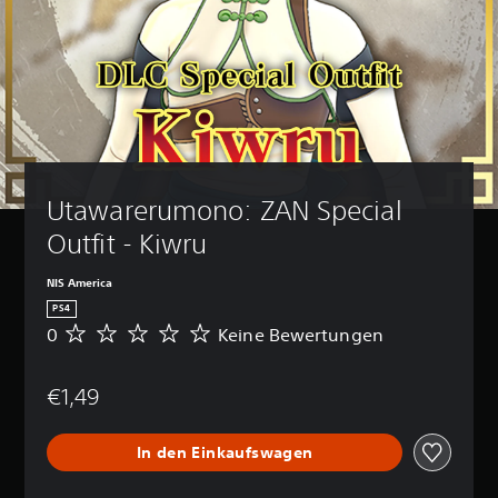
Utawarerumono: ZAN Special 
Outfit - Kiwru
NIS America
PS4
0
Keine Bewertungen
K
e
i
€1,49
n
e
B
In den Einkaufswagen
e
w
e