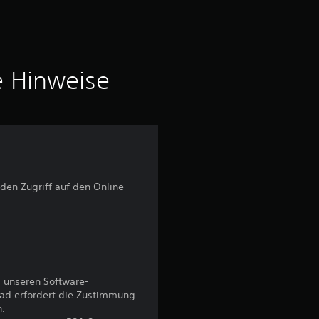
o
n
5
e Hinweise
S
t
e
 den Zugriff auf den Online-
r
n
e
 unseren Software-
n
ad erfordert die Zustimmung
n.