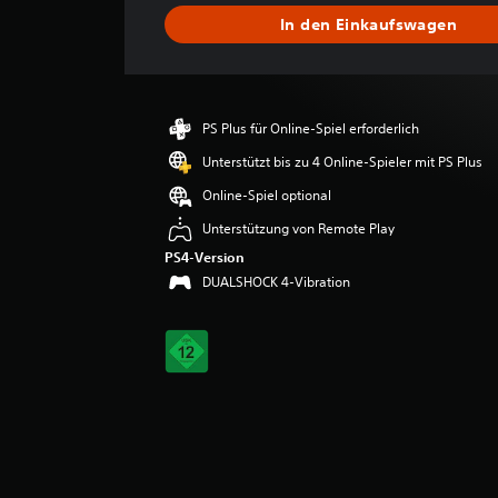
s
In den Einkaufswagen
c
h
n
i
t
PS Plus für Online-Spiel erforderlich
t
l
Unterstützt bis zu 4 Online-Spieler mit PS Plus
i
Online-Spiel optional
c
h
Unterstützung von Remote Play
e
PS4-Version
B
DUALSHOCK 4-Vibration
e
w
e
r
t
u
n
g
:
5
v