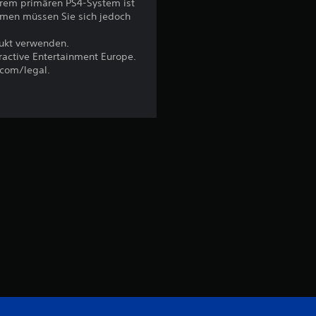
hrem primären PS4-System ist
a
emen müssen Sie sich jedoch
u
dukt verwenden.
eractive Entertainment Europe.
s
.com/legal.
7
B
e
w
e
r
t