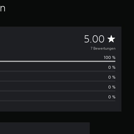
en
D
5.00
u
7 Bewertungen
100 %
r
0 %
c
0 %
h
0 %
0 %
s
c
h