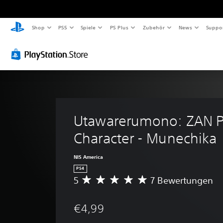
Shop
PS5
Spiele
PS Plus
Zubehör
News
Suppo
Utawarerumono: ZAN P
Character - Munechika
NIS America
PS4
5
7 Bewertungen
D
u
r
€4,99
c
h