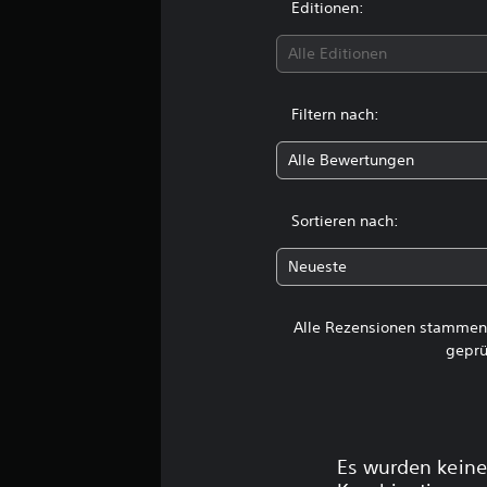
Editionen:
n
g
e
Alle Editionen
n
Filtern nach:
Alle Bewertungen
Sortieren nach:
Neueste
Alle Rezensionen stammen 
geprü
Es wurden keine