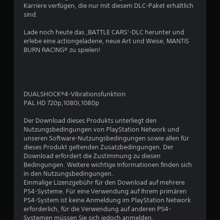
Karriere verfügen, die nur mit diesem DLC-Paket erhältlich
n
sind.
g
Lade noch heute das ‚BATTLE CARS‘-DLC herunter und
erlebe eine actiongeladene, neue Art und Weise, MANTIS
e
BURN RACING® zu spielen!
n
DUALSHOCK®4-Vibrationsfunktion
PAL HD 720p,1080i,1080p
Der Download dieses Produkts unterliegt den
Nutzungsbedingungen von PlayStation Network und
unseren Software-Nutzungsbedingungen sowie allen für
dieses Produkt geltenden Zusatzbedingungen. Der
Download erfordert die Zustimmung zu diesen
Bedingungen. Weitere wichtige Informationen finden sich
in den Nutzungsbedingungen.
Einmalige Lizenzgebühr für den Download auf mehrere
PS4-Systeme. Für eine Verwendung auf Ihrem primären
PS4-System ist keine Anmeldung im PlayStation Network
erforderlich, für die Verwendung auf anderen PS4-
Systemen müssen Sie sich jedoch anmelden.