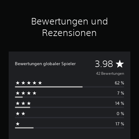
S
t
Bewertungen und
e
r
Rezensionen
n
e
n
a
u
s
D
3.98
Bewertungen globaler Spieler
4
2
u
42 Bewertungen
B
62 %
r
e
7 %
w
c
e
14 %
r
h
t
0 %
u
s
n
17 %
g
c
e
n