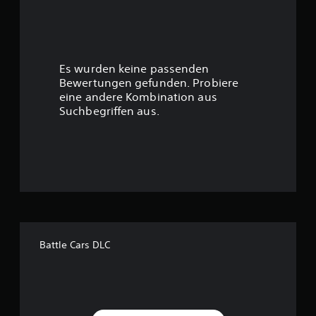
w
e
r
Es wurden keine passenden
t
Bewertungen gefunden. Probiere
eine andere Kombination aus
u
Suchbegriffen aus.
n
g
:
3
.
Battle Cars DLC
9
8