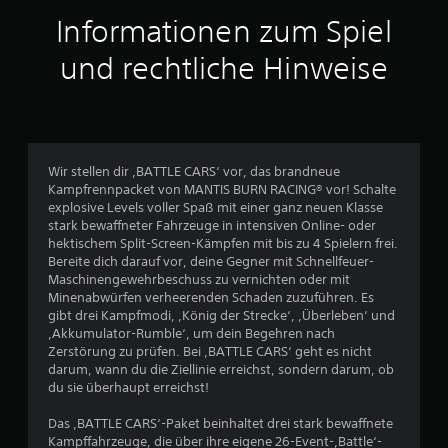
a
Informationen zum Spiel
u
und rechtliche Hinweise
s
4
2
Wir stellen dir ‚BATTLE CARS‘ vor, das brandneue
Kampfrennpacket von MANTIS BURN RACING® vor! Schalte
explosive Levels voller Spaß mit einer ganz neuen Klasse
B
stark bewaffneter Fahrzeuge in intensiven Online- oder
hektischem Split-Screen-Kämpfen mit bis zu 4 Spielern frei.
e
Bereite dich darauf vor, deine Gegner mit Schnellfeuer-
Maschinengewehrbeschuss zu vernichten oder mit
w
Minenabwürfen verheerenden Schaden zuzuführen. Es
gibt drei Kampfmodi, ‚König der Strecke‘, ‚Überleben‘ und
e
‚Akkumulator-Rumble‘, um dein Begehren nach
Zerstörung zu prüfen. Bei ‚BATTLE CARS‘ geht es nicht
r
darum, wann du die Ziellinie erreichst, sondern darum, ob
du sie überhaupt erreichst!
t
Das ‚BATTLE CARS‘-Paket beinhaltet drei stark bewaffnete
u
Kampffahrzeuge, die über ihre eigene 26-Event-‚Battle‘-