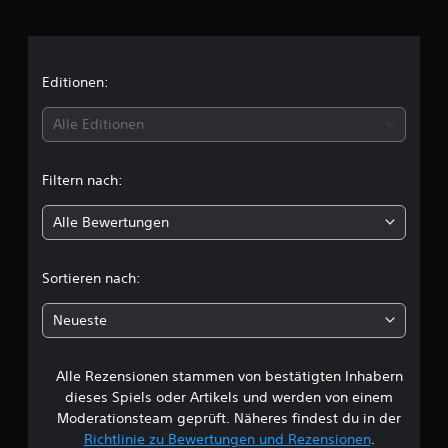
h
n
i
Editionen:
t
Alle Editionen
t
Filtern nach:
l
Alle Bewertungen
i
c
Sortieren nach:
h
Neueste
e
Alle Rezensionen stammen von bestätigten Inhabern
B
dieses Spiels oder Artikels und werden von einem
e
Moderationsteam geprüft. Näheres findest du in der
Richtlinie zu Bewertungen und Rezensionen
.