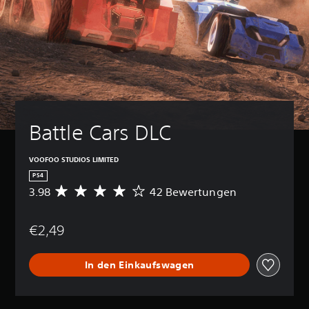
Battle Cars DLC
VOOFOO STUDIOS LIMITED
PS4
3.98
42 Bewertungen
D
u
r
€2,49
c
h
s
In den Einkaufswagen
c
h
n
i