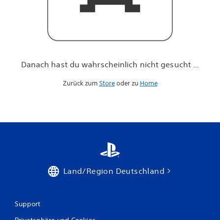
h
n
i
c
h
t
g
Danach hast du wahrscheinlich nicht gesucht ...
e
s
Zurück zum
Store
oder zu
Home
u
c
h
t
.
.
.
Land/Region Deutschland
Support
Privatsphäre und Cookies