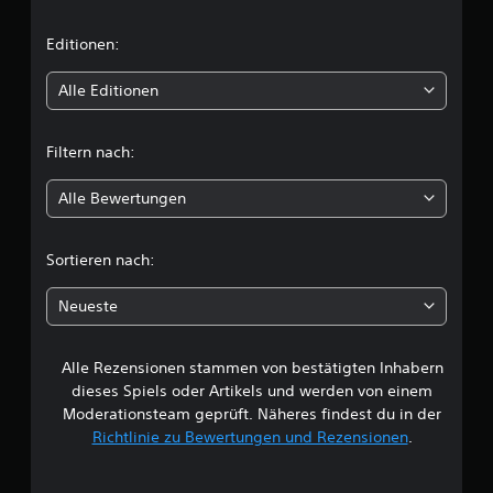
n
n
e
)
r
i
Editionen:
.
d
i
t
Alle Editionen
e
M
U
t
a
n
n
Filtern nach:
t
l
u
e
e
r
Alle Bewertungen
i
s
l
t
l
c
ü
Sortieren nach:
e
t
s
h
z
S
Neueste
u
p
e
n
e
g
Alle Rezensionen stammen von bestätigten Inhabern
B
i
f
dieses Spiels oder Artikels und werden von einem
c
ü
e
r
Moderationsteam geprüft. Näheres findest du in der
h
U
e
Richtlinie zu Bewertungen und Rezensionen
.
w
m
r
b
n
e