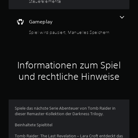
t
Steuerelemente
e
z
u
n
e
,
n
n
Gameplay
o
,
h
w
g
Spiel wird pausiert, Manuelles Speichern
n
o
e
d
e
d
u
i
a
n
e
u
B
f
Informationen zum Spiel
e
g
w
e
und rechtliche Hinweise
e
h
g
ö
u
r
n
t
g
h
s
a
Spiele das nächste Serie Abenteuer von Tomb Raider in
s
s
dieser Remaster-Kollektion der Darkness Trilogy.
t
t
e
.
Beinhaltete Spieltitel
u
e
Tomb Raider: The Last Revelation – Lara Croft entdeckt das
r