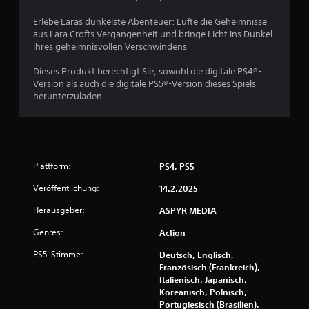
S
Erlebe Laras dunkelste Abenteuer: Lüfte die Geheimnisse
p
aus Lara Crofts Vergangenheit und bringe Licht ins Dunkel
i
ihres geheimnisvollen Verschwindens
e
l
Dieses Produkt berechtigt Sie, sowohl die digitale PS4®-
b
Version als auch die digitale PS5®-Version dieses Spiels
a
herunterzuladen.
r
o
h
n
e
Plattform:
PS4, PS5
b
e
Veröffentlichung:
14.2.2025
r
Herausgeber:
ASPYR MEDIA
ü
h
Genres:
Action
r
PS5-Stimme:
Deutsch, Englisch,
u
Französisch (Frankreich),
n
Italienisch, Japanisch,
g
Koreanisch, Polnisch,
s
Portugiesisch (Brasilien),