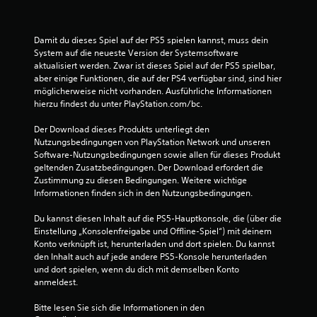
n
t
e
Damit du dieses Spiel auf der PS5 spielen kannst, muss dein 
System auf die neueste Version der Systemsoftware 
D
aktualisiert werden. Zwar ist dieses Spiel auf der PS5 spielbar, 
u
aber einige Funktionen, die auf der PS4 verfügbar sind, sind hier 
k
möglicherweise nicht vorhanden. Ausführliche Informationen 
a
hierzu findest du unter PlayStation.com/bc.
n
n
Der Download dieses Produkts unterliegt den 
s
Nutzungsbedingungen von PlayStation Network und unseren 
t
Software-Nutzungsbedingungen sowie allen für dieses Produkt 
d
geltenden Zusatzbedingungen. Der Download erfordert die 
a
Zustimmung zu diesen Bedingungen. Weitere wichtige 
s
Informationen finden sich in den Nutzungsbedingungen.
S
p
Du kannst diesen Inhalt auf die PS5-Hauptkonsole, die (über die 
i
Einstellung „Konsolenfreigabe und Offline-Spiel“) mit deinem 
e
Konto verknüpft ist, herunterladen und dort spielen. Du kannst 
l
den Inhalt auch auf jede andere PS5-Konsole herunterladen 
s
und dort spielen, wenn du dich mit demselben Konto 
p
anmeldest.
i
e
Bitte lesen Sie sich die Informationen in den 
l