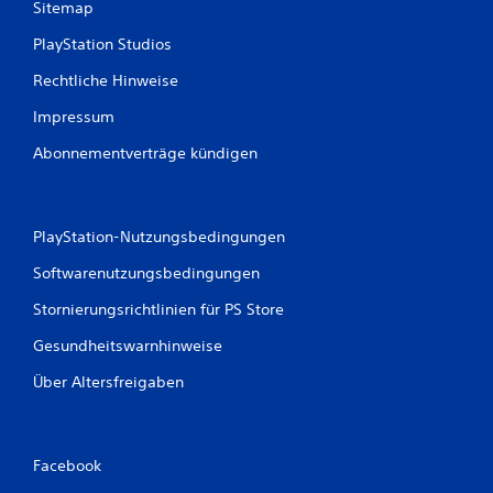
Sitemap
n
d
PlayStation Studios
l
i
Rechtliche Hinweise
c
h
Impressum
e
Abonnementverträge kündigen
n
S
t
e
u
PlayStation-Nutzungsbedingungen
e
r
Softwarenutzungsbedingungen
e
Stornierungsrichtlinien für PS Store
l
e
Gesundheitswarnhinweise
m
e
Über Altersfreigaben
n
t
e
b
Facebook
e
d