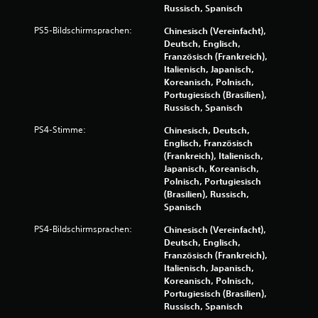
e
Russisch, Spanisch
m
PS5-Bildschirmsprachen:
Chinesisch (Vereinfacht),
p
Deutsch, Englisch,
f
Französisch (Frankreich),
i
Italienisch, Japanisch,
n
Koreanisch, Polnisch,
d
Portugiesisch (Brasilien),
l
Russisch, Spanisch
i
PS4-Stimme:
Chinesisch, Deutsch,
c
Englisch, Französisch
h
(Frankreich), Italienisch,
e
Japanisch, Koreanisch,
S
Polnisch, Portugiesisch
t
(Brasilien), Russisch,
e
Spanisch
u
PS4-Bildschirmsprachen:
Chinesisch (Vereinfacht),
e
Deutsch, Englisch,
r
Französisch (Frankreich),
e
Italienisch, Japanisch,
l
Koreanisch, Polnisch,
e
Portugiesisch (Brasilien),
m
Russisch, Spanisch
e