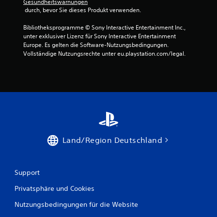
Gesundheitswarnungen
e
 durch, bevor Sie dieses Produkt verwenden.
n
,
Bibliotheksprogramme © Sony Interactive Entertainment Inc., 
o
unter exklusiver Lizenz für Sony Interactive Entertainment 
h
Europe. Es gelten die Software-Nutzungsbedingungen. 
n
Vollständige Nutzungsrechte unter eu.playstation.com/legal.
e
d
i
e
b
e
r
ü
h
r
Land/Region Deutschland
u
n
g
s
Support
e
Privatsphäre und Cookies
m
p
Nutzungsbedingungen für die Website
f
i