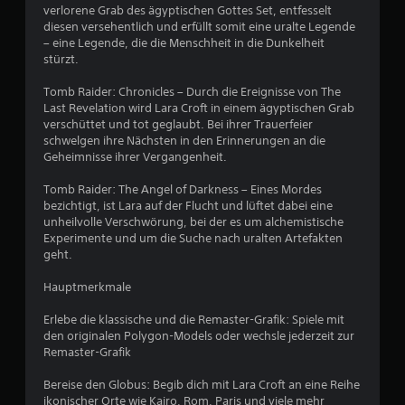
verlorene Grab des ägyptischen Gottes Set, entfesselt
u
diesen versehentlich und erfüllt somit eine uralte Legende
n
– eine Legende, die die Menschheit in die Dunkelheit
g
stürzt.
e
n
Tomb Raider: Chronicles – Durch die Ereignisse von The
v
Last Revelation wird Lara Croft in einem ägyptischen Grab
e
verschüttet und tot geglaubt. Bei ihrer Trauerfeier
r
schwelgen ihre Nächsten in den Erinnerungen an die
w
Geheimnisse ihrer Vergangenheit.
e
n
Tomb Raider: The Angel of Darkness – Eines Mordes
d
bezichtigt, ist Lara auf der Flucht und lüftet dabei eine
e
unheilvolle Verschwörung, bei der es um alchemistische
n
Experimente und um die Suche nach uralten Artefakten
z
geht.
u
m
Hauptmerkmale
ü
s
Erlebe die klassische und die Remaster-Grafik: Spiele mit
s
den originalen Polygon-Models oder wechsle jederzeit zur
e
Remaster-Grafik
n
.
Bereise den Globus: Begib dich mit Lara Croft an eine Reihe
ikonischer Orte wie Kairo, Rom, Paris und viele mehr