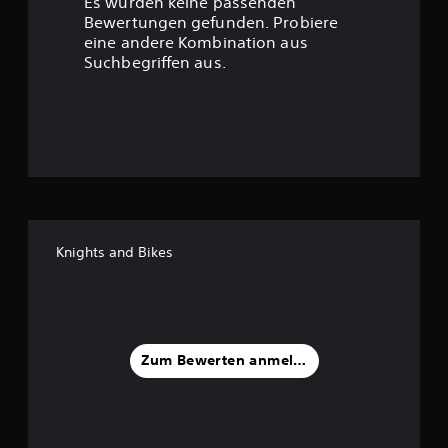
Es wurden keine passenden
t
Bewertungen gefunden. Probiere
eine andere Kombination aus
u
Suchbegriffen aus.
n
g
:
4
.
Knights and Bikes
4
7
v
Zum Bewerten anmelden
o
n