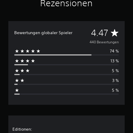
Rezensionen
s
4
4
0
D
4.47
B
Bewertungen globaler Spieler
e
u
w
440 Bewertungen
e
74 %
r
r
t
13 %
c
u
n
5 %
h
g
e
3 %
s
n
5 %
c
h
n
i
Editionen: