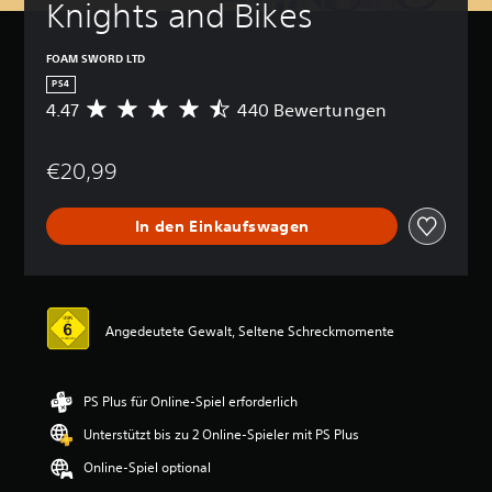
Knights and Bikes
FOAM SWORD LTD
PS4
4.47
440 Bewertungen
D
u
r
€20,99
c
h
s
In den Einkaufswagen
c
h
n
i
t
t
Angedeutete Gewalt, Seltene Schreckmomente
l
i
c
PS Plus für Online-Spiel erforderlich
h
e
Unterstützt bis zu 2 Online-Spieler mit PS Plus
B
e
Online-Spiel optional
w