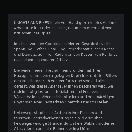
4
4
KNIGHTS AND BIKES ist ein von Hand gezeichnetes Action-
0
Adventure für 1 oder 2 Spieler, das in den 80ern auf einer
britischen Insel spielt.
In dieser von den Goonies inspirierten Geschichte voller
B
Spannung, Gefahr, Spaß und Freundschaft suchen Nessa
und Demelza auf ihren Rädern an den Küsten von Penfurzy
e
nach einem legendären Schatz.
w
Die beiden neuen Freundinnen gründen mit ihrer
Hausgans und dem eingelegten Kopf eines untoten Ritters
e
den Rebellenradclub von Penfurzy und sind auf alles
gefasst, was dieses Abenteuer ihnen bescheren wird. Sie
r
radeln mutig los, um sich Gefahren mit Frisbees,
Wasserballons, Videospielcontrollern und den mächtigen
t
Rhythmen eines verstärkten Ghettoblasters zu stellen.
u
Unterwegs stopfen sie Sachen in ihre Taschen und
tauschen Fahrradverbesserungen ein, die sie über
n
Feldwege, windige Strände, durch tiefe Wälder, moderne
Attraktionen und alte Ruinen der Insel führen.