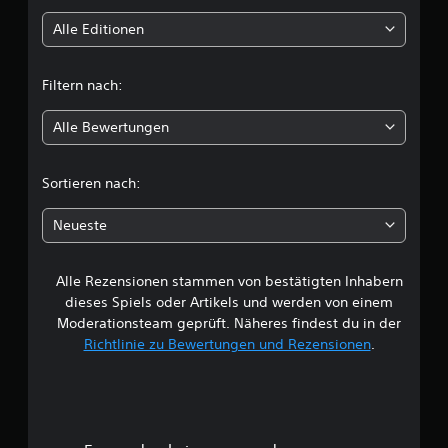
t
Alle Editionen
t
Filtern nach:
l
Alle Bewertungen
i
c
Sortieren nach:
h
Neueste
e
Alle Rezensionen stammen von bestätigten Inhabern
B
dieses Spiels oder Artikels und werden von einem
e
Moderationsteam geprüft. Näheres findest du in der
Richtlinie zu Bewertungen und Rezensionen
.
w
e
r