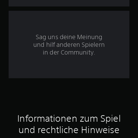
5
S
Sag uns deine Meinung
t
und hilf anderen Spielern
e
in der Community.
r
n
e
n
a
Informationen zum Spiel
u
und rechtliche Hinweise
s