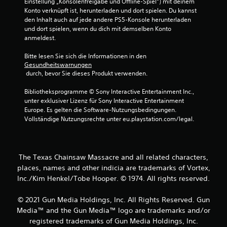
Einstellung „Konsolenfreigabe und Offline-Spiel“) mit deinem 
Konto verknüpft ist, herunterladen und dort spielen. Du kannst 
den Inhalt auch auf jede andere PS5-Konsole herunterladen 
und dort spielen, wenn du dich mit demselben Konto 
anmeldest.
Bitte lesen Sie sich die Informationen in den 
Gesundheitswarnungen
 durch, bevor Sie dieses Produkt verwenden.
Bibliotheksprogramme © Sony Interactive Entertainment Inc., 
unter exklusiver Lizenz für Sony Interactive Entertainment 
Europe. Es gelten die Software-Nutzungsbedingungen. 
Vollständige Nutzungsrechte unter eu.playstation.com/legal.
The Texas Chainsaw Massacre and all related characters,
places, names and other indicia are trademarks of Vortex,
Inc./Kim Henkel/Tobe Hooper. © 1974. All rights reserved.
© 2021 Gun Media Holdings, Inc. All Rights Reserved. Gun
Media™ and the Gun Media™ logo are trademarks and/or
registered trademarks of Gun Media Holdings, Inc.