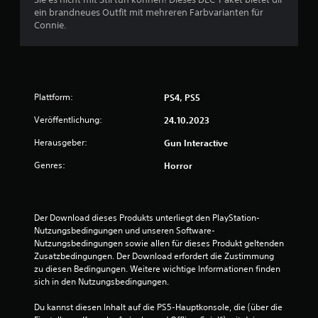
B
ein brandneues Outfit mit mehreren Farbvarianten für
Connie.
e
w
e
Plattform:
PS4, PS5
r
Veröffentlichung:
24.10.2023
t
Herausgeber:
Gun Interactive
u
Genres:
Horror
n
g
Der Download dieses Produkts unterliegt den PlayStation-
Nutzungsbedingungen und unseren Software-
e
Nutzungsbedingungen sowie allen für dieses Produkt geltenden 
Zusatzbedingungen. Der Download erfordert die Zustimmung 
zu diesen Bedingungen. Weitere wichtige Informationen finden 
n
sich in den Nutzungsbedingungen.
Du kannst diesen Inhalt auf die PS5-Hauptkonsole, die (über die 