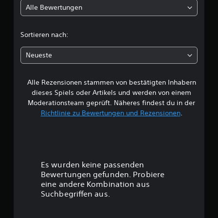
Alle Bewertungen
i
c
Sortieren nach:
h
Neueste
e
Alle Rezensionen stammen von bestätigten Inhabern
B
dieses Spiels oder Artikels und werden von einem
e
Moderationsteam geprüft. Näheres findest du in der
Richtlinie zu Bewertungen und Rezensionen
.
w
e
r
Es wurden keine passenden
t
Bewertungen gefunden. Probiere
eine andere Kombination aus
u
Suchbegriffen aus.
n