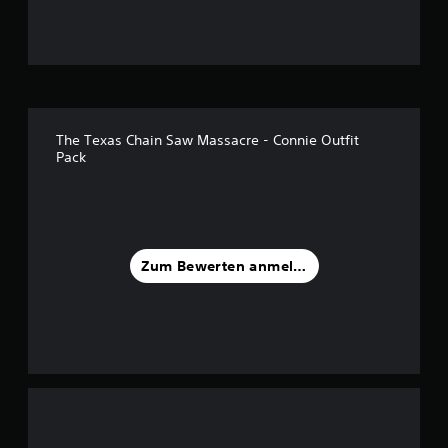
g
:
4
.
The Texas Chain Saw Massacre - Connie Outfit
Pack
8
8
v
Zum Bewerten anmelden
o
n
5
S