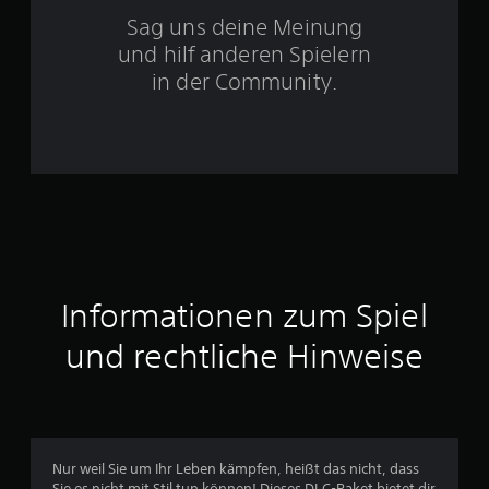
t
Sag uns deine Meinung
und hilf anderen Spielern
e
in der Community.
r
n
e
n
a
u
Informationen zum Spiel
s
und rechtliche Hinweise
3
3
Nur weil Sie um Ihr Leben kämpfen, heißt das nicht, dass
Sie es nicht mit Stil tun können! Dieses DLC-Paket bietet dir