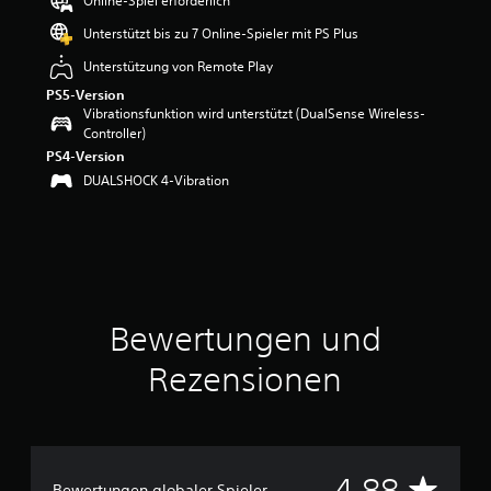
Online-Spiel erforderlich
w
Unterstützt bis zu 7 Online-Spieler mit PS Plus
e
r
Unterstützung von Remote Play
t
PS5-Version
u
Vibrationsfunktion wird unterstützt (DualSense Wireless-
n
Controller)
g
PS4-Version
:
4
DUALSHOCK 4-Vibration
.
8
8
v
o
n
5
Bewertungen und
S
Rezensionen
t
e
r
n
e
n
D
4.88
Bewertungen globaler Spieler