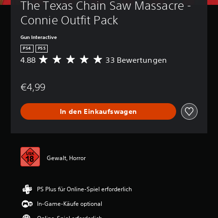
The Texas Chain Saw Massacre - 
Connie Outfit Pack
Gun Interactive
PS4
PS5
4.88
33 Bewertungen
D
u
r
€4,99
c
h
s
In den Einkaufswagen
c
h
n
i
t
t
Gewalt, Horror
l
i
c
PS Plus für Online-Spiel erforderlich
h
e
In-Game-Käufe optional
B
e