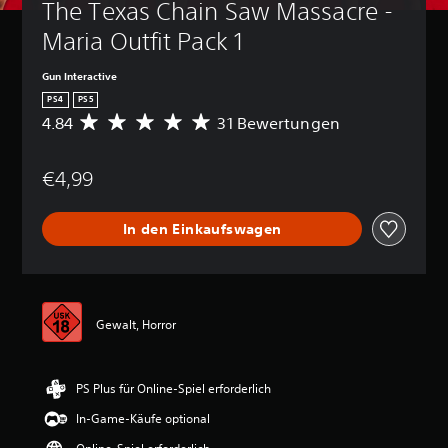
The Texas Chain Saw Massacre - 
Maria Outfit Pack 1
Gun Interactive
PS4
PS5
4.84
31 Bewertungen
D
u
r
€4,99
c
h
s
In den Einkaufswagen
c
h
n
i
t
t
Gewalt, Horror
l
i
c
PS Plus für Online-Spiel erforderlich
h
e
In-Game-Käufe optional
B
e