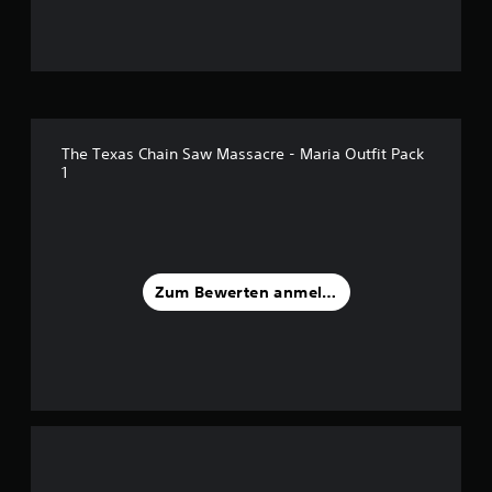
g
:
4
.
The Texas Chain Saw Massacre - Maria Outfit Pack
1
8
4
v
Zum Bewerten anmelden
o
n
5
S