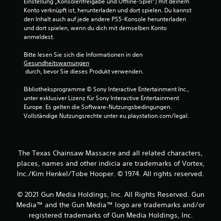
Einstellung „Konsolenfreigabe und Offline-Spiel“) mit deinem 
Konto verknüpft ist, herunterladen und dort spielen. Du kannst 
den Inhalt auch auf jede andere PS5-Konsole herunterladen 
und dort spielen, wenn du dich mit demselben Konto 
anmeldest.
Bitte lesen Sie sich die Informationen in den 
Gesundheitswarnungen
 durch, bevor Sie dieses Produkt verwenden.
Bibliotheksprogramme © Sony Interactive Entertainment Inc., 
unter exklusiver Lizenz für Sony Interactive Entertainment 
Europe. Es gelten die Software-Nutzungsbedingungen. 
Vollständige Nutzungsrechte unter eu.playstation.com/legal.
The Texas Chainsaw Massacre and all related characters,
places, names and other indicia are trademarks of Vortex,
Inc./Kim Henkel/Tobe Hooper. © 1974. All rights reserved.
© 2021 Gun Media Holdings, Inc. All Rights Reserved. Gun
Media™ and the Gun Media™ logo are trademarks and/or
registered trademarks of Gun Media Holdings, Inc.