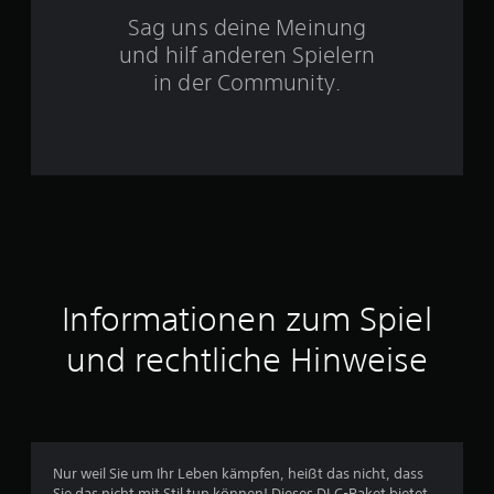
t
Sag uns deine Meinung
und hilf anderen Spielern
e
in der Community.
r
n
e
n
a
u
Informationen zum Spiel
s
und rechtliche Hinweise
3
1
Nur weil Sie um Ihr Leben kämpfen, heißt das nicht, dass
Sie das nicht mit Stil tun können! Dieses DLC-Paket bietet