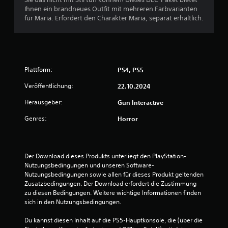
B
Ihnen ein brandneues Outfit mit mehreren Farbvarianten
für Maria. Erfordert den Charakter Maria, separat erhältlich.
e
w
e
Plattform:
PS4, PS5
r
Veröffentlichung:
22.10.2024
t
Herausgeber:
Gun Interactive
u
Genres:
Horror
n
g
Der Download dieses Produkts unterliegt den PlayStation-
Nutzungsbedingungen und unseren Software-
e
Nutzungsbedingungen sowie allen für dieses Produkt geltenden 
Zusatzbedingungen. Der Download erfordert die Zustimmung 
zu diesen Bedingungen. Weitere wichtige Informationen finden 
n
sich in den Nutzungsbedingungen.
Du kannst diesen Inhalt auf die PS5-Hauptkonsole, die (über die 