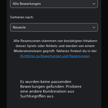
Alle Bewertungen
i
c
Sortieren nach:
h
Neueste
e
Alle Rezensionen stammen von bestätigten Inhabern
B
dieses Spiels oder Artikels und werden von einem
e
Moderationsteam geprüft. Näheres findest du in der
Richtlinie zu Bewertungen und Rezensionen
.
w
e
r
Es wurden keine passenden
t
Bewertungen gefunden. Probiere
eine andere Kombination aus
u
Suchbegriffen aus.
n