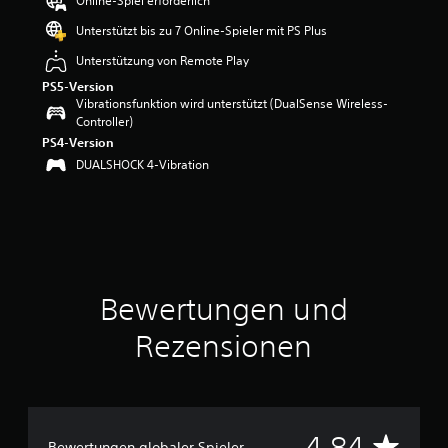
Online-Spiel erforderlich
w
Unterstützt bis zu 7 Online-Spieler mit PS Plus
e
r
Unterstützung von Remote Play
t
PS5-Version
u
Vibrationsfunktion wird unterstützt (DualSense Wireless-
n
Controller)
g
PS4-Version
:
4
DUALSHOCK 4-Vibration
.
8
4
v
o
n
5
Bewertungen und
S
Rezensionen
t
e
r
n
e
n
D
4.84
Bewertungen globaler Spieler