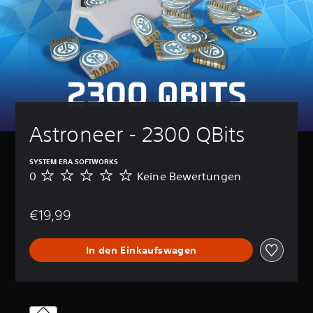
Astroneer - 2300 QBits
SYSTEM ERA SOFTWORKS
0
Keine Bewertungen
K
e
i
€19,99
n
e
B
In den Einkaufswagen
e
w
e
r
t