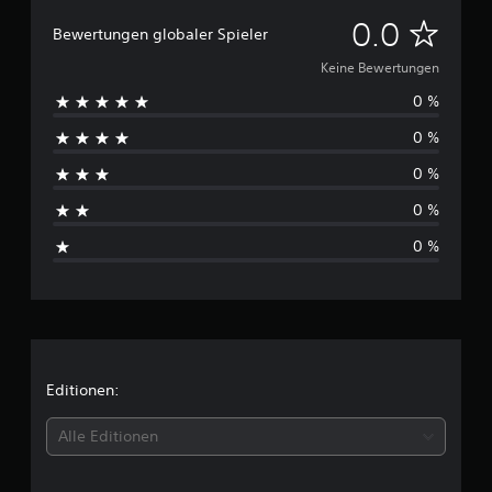
K
0.0
Bewertungen globaler Spieler
e
Keine Bewertungen
0 %
i
0 %
n
0 %
e
0 %
B
0 %
e
w
e
r
Editionen:
t
Alle Editionen
u