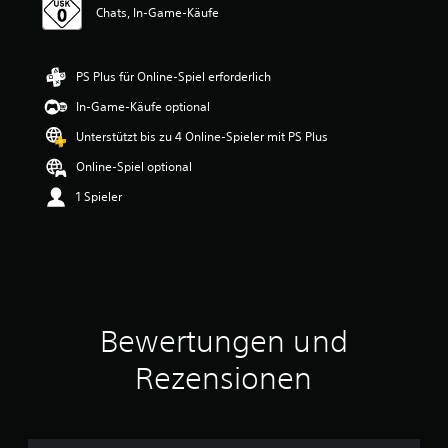
u
Chats, In-Game-Käufe
n
g
e
n
PS Plus für Online-Spiel erforderlich
In-Game-Käufe optional
Unterstützt bis zu 4 Online-Spieler mit PS Plus
Online-Spiel optional
1 Spieler
Bewertungen und
Rezensionen