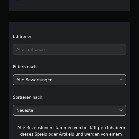
g
c
e
n
h
n
i
Editionen:
t
Alle Editionen
t
Filtern nach:
l
Alle Bewertungen
i
c
Sortieren nach:
h
Neueste
e
Alle Rezensionen stammen von bestätigten Inhabern
B
dieses Spiels oder Artikels und werden von einem