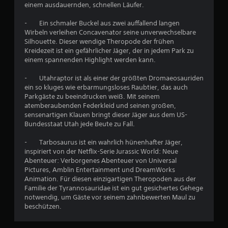
einem ausdauernden, schnellen Läufer.
t
- Ein schmaler Buckel aus zwei auffallend langen
u
Wirbeln verleihen Concavenator seine unverwechselbare
Silhouette. Dieser wendige Theropode der frühen
n
Kreidezeit ist ein gefährlicher Jäger, der in jedem Park zu
einem spannenden Highlight werden kann.
g
- Utahraptor ist als einer der größten Dromaeosauriden
ein so kluges wie erbarmungsloses Raubtier, das auch
e
Parkgäste zu beeindrucken weiß. Mit seinem
atemberaubenden Federkleid und seinen großen,
n
sensenartigen Klauen bringt dieser Jäger aus dem US-
Bundesstaat Utah jede Beute zu Fall.
- Tarbosaurus ist ein wahrlich hünenhafter Jäger,
inspiriert von der Netflix-Serie Jurassic World: Neue
Abenteuer: Verborgenes Abenteuer von Universal
Pictures, Amblin Entertainment und DreamWorks
Animation. Für diesen einzigartigen Theropoden aus der
Familie der Tyrannosauridae ist ein gut gesichertes Gehege
notwendig, um Gäste vor seinem zahnbewerten Maul zu
beschützen.