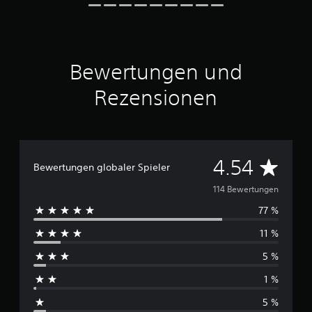
5
S
t
e
Bewertungen und
r
n
Rezensionen
e
n
a
u
s
D
4.54
1
Bewertungen globaler Spieler
1
u
4
114 Bewertungen
77 %
r
B
e
11 %
c
w
e
5 %
h
r
t
1 %
u
s
n
5 %