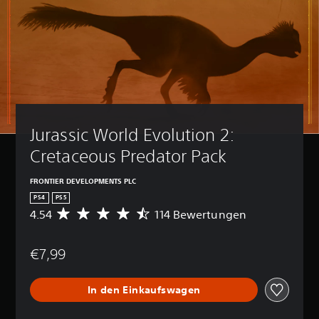
Jurassic World Evolution 2: 
Cretaceous Predator Pack
FRONTIER DEVELOPMENTS PLC
PS4
PS5
4.54
114 Bewertungen
D
u
r
€7,99
c
h
s
In den Einkaufswagen
c
h
n