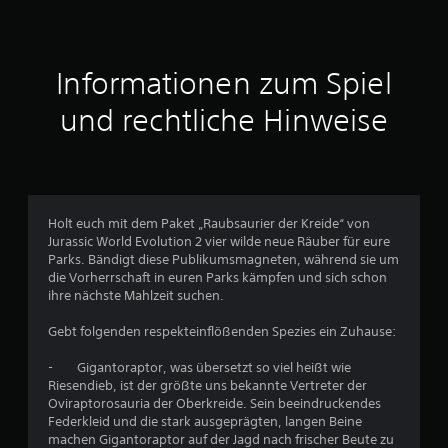
n
a
u
Informationen zum Spiel
s
und rechtliche Hinweise
1
1
4
Holt euch mit dem Paket „Raubsaurier der Kreide“ von
Jurassic World Evolution 2 vier wilde neue Räuber für eure
Parks. Bändigt diese Publikumsmagneten, während sie um
die Vorherrschaft in euren Parks kämpfen und sich schon
B
ihre nächste Mahlzeit suchen.
e
Gebt folgenden respekteinflößenden Spezies ein Zuhause:
w
- Gigantoraptor, was übersetzt so viel heißt wie
Riesendieb, ist der größte uns bekannte Vertreter der
e
Oviraptorosauria der Oberkreide. Sein beeindruckendes
Federkleid und die stark ausgeprägten, langen Beine
r
machen Gigantoraptor auf der Jagd nach frischer Beute zu