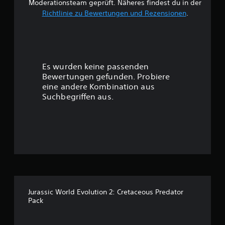
e
Moderationsteam geprüft. Näheres findest du in der
Richtlinie zu Bewertungen und Rezensionen
.
w
e
r
Es wurden keine passenden
t
Bewertungen gefunden. Probiere
eine andere Kombination aus
u
Suchbegriffen aus.
n
g
:
4
.
Jurassic World Evolution 2: Cretaceous Predator
Pack
5