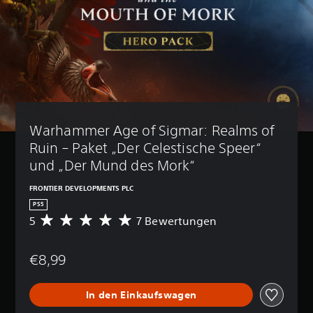
Warhammer Age of Sigmar: Realms of 
Ruin – Paket „Der Celestische Speer“ 
und „Der Mund des Mork“
FRONTIER DEVELOPMENTS PLC
PS5
5
7 Bewertungen
D
u
r
€8,99
c
h
s
In den Einkaufswagen
c
h