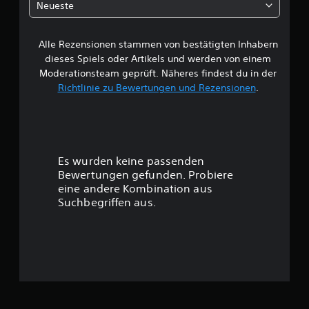
Neueste
e
Alle Rezensionen stammen von bestätigten Inhabern
B
dieses Spiels oder Artikels und werden von einem
e
Moderationsteam geprüft. Näheres findest du in der
Richtlinie zu Bewertungen und Rezensionen
.
w
e
r
Es wurden keine passenden
t
Bewertungen gefunden. Probiere
eine andere Kombination aus
u
Suchbegriffen aus.
n
g
:
5