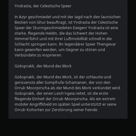
n
Yndrasta, der Celestische Speer
g
In Azyr geschmiedet und mit der Jagd nach den launischen
Bestien von Ghur beauftragt, ist Yndrasta der Celestische
e
Speer der Sturmgeschmiedeten Ewigen! Yndrasta ist eine
starke, fliegende Heldin, die das Schwert der Hohen
n
Himmel führt und mit ihrer Luftmobilität schnell in die
Schlacht springen kann. Ihr legendärer Speer Thengevar
kann geworfen werden, um Gegner zu stören und
Verbündete zu inspirieren.
Gobsprakk, der Mund des Mork
Gobsprakk, der Mund des Mork, ist der schlauste und
gerissenste aller Sumpfrufa-Schamanen, der von den
Orruk-Moorpirscha als der Mund des Mork verkündet wird.
Gobsprakk, der einen Leich'ngeia reitet, ist die erste
fliegende Einheit der Orruk-Moorpirscha. Als ein extrem
mobiler Angriffsheld im späten Spiel unterstützt er seine
Orruk-Kohorten zur Zerstörung seiner Feinde.