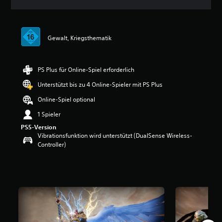
n
i
t
t
Gewalt, Kriegsthematik
l
i
c
h
PS Plus für Online-Spiel erforderlich
e
Unterstützt bis zu 4 Online-Spieler mit PS Plus
B
e
Online-Spiel optional
w
e
1 Spieler
r
PS5-Version
t
Vibrationsfunktion wird unterstützt (DualSense Wireless-
u
Controller)
n
g
:
5
v
o
n
5