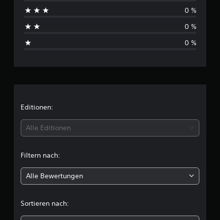
c
0 %
h
0 %
s
0 %
c
h
n
i
Editionen:
t
Alle Editionen
t
Filtern nach:
l
Alle Bewertungen
i
c
Sortieren nach:
h