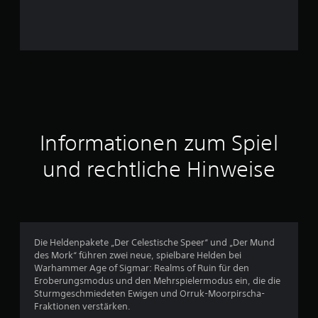
a
u
s
7
Informationen zum Spiel
B
und rechtliche Hinweise
e
w
e
Die Heldenpakete „Der Celestische Speer“ und „Der Mund
r
des Mork“ führen zwei neue, spielbare Helden bei
Warhammer Age of Sigmar: Realms of Ruin für den
t
Eroberungsmodus und den Mehrspielermodus ein, die die
Sturmgeschmiedeten Ewigen und Orruk-Moorpirscha-
u
Fraktionen verstärken.