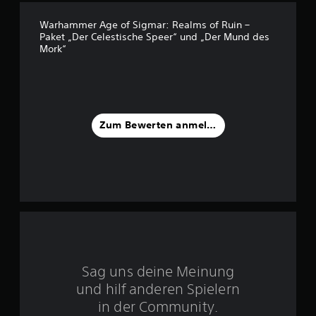
v
Warhammer Age of Sigmar: Realms of Ruin –
Paket „Der Celestische Speer“ und „Der Mund des
o
Mork“
n
5
Zum Bewerten anmelden
S
t
e
r
n
Sag uns deine Meinung
e
und hilf anderen Spielern
n
in der Community.