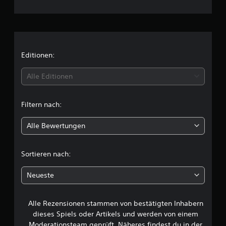
c
h
n
i
Editionen:
t
Alle Editionen
t
Filtern nach:
l
Alle Bewertungen
i
c
Sortieren nach:
h
Neueste
e
Alle Rezensionen stammen von bestätigten Inhabern
B
dieses Spiels oder Artikels und werden von einem
Moderationsteam geprüft. Näheres findest du in der