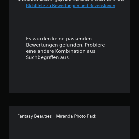
e
Richtlinie zu Bewertungen und Rezensionen
.
w
e
r
Es wurden keine passenden
t
Bewertungen gefunden. Probiere
eine andere Kombination aus
u
Suchbegriffen aus.
n
g
:
5
v
Fantasy Beauties - Miranda Photo Pack
o
n