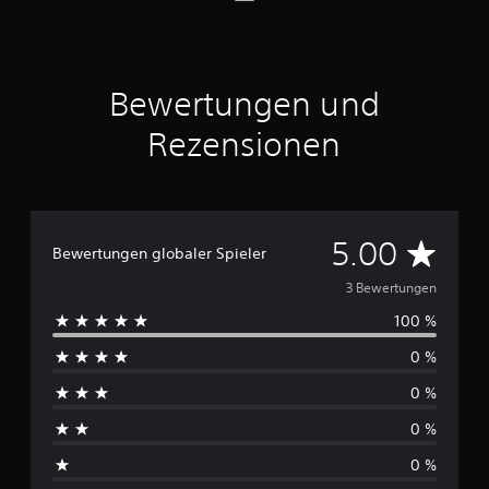
S
t
e
r
n
Bewertungen und
e
n
Rezensionen
a
u
s
3
D
5.00
B
Bewertungen globaler Spieler
e
u
3 Bewertungen
w
e
100 %
r
r
t
0 %
c
u
n
0 %
h
g
e
0 %
s
n
0 %