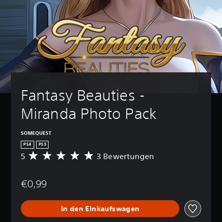
Fantasy Beauties - 
Miranda Photo Pack
SOMEQUEST
PS4
PS5
5
3 Bewertungen
D
u
r
€0,99
c
h
s
In den Einkaufswagen
c
h