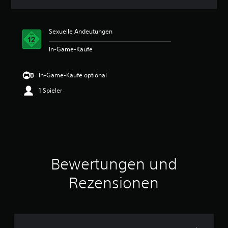
n
i
t
Sexuelle Andeutungen
t
l
In-Game-Käufe
i
c
h
In-Game-Käufe optional
e
B
1 Spieler
e
w
e
r
t
u
n
Bewertungen und
g
:
Rezensionen
3
v
o
n
5