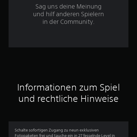
Sag uns deine Meinung
n
und hilf anderen Spielern
e
in der Community.
n
a
u
s
4
Informationen zum Spiel
und rechtliche Hinweise
B
e
w
Schalte sofortigen Zugang zu neun exklusiven
e
Fotopaketen frei und tauche ein in 27 fesselnde Level in