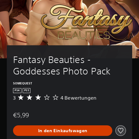
Fantasy Beauties - 
Goddesses Photo Pack
SOMEQUEST
PS4
PS5
3
4 Bewertungen
D
u
r
€5,99
c
h
s
In den Einkaufswagen
c
h