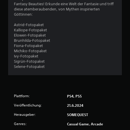
Fantasy Beauties! Erkunde eine Welt der Fantasie und triff
r
diese atemberaubenden, von Mythen inspirierten
Göttinnen:
t
Astrid-Fotopaket
u
Kalliope-Fotopaket
Elowen-Fotopaket
n
Brunhilda-Fotopaket
Fiona-Fotopaket
g
Michiko-Fotopaket
Ivy-Fotopaket
e
Sigrún-Fotopaket
Selene-Fotopaket
n
Plattform:
PS4, PS5
Veröffentlichung:
21.6.2024
Herausgeber:
SOMEQUEST
Genres:
Casual Game, Arcade