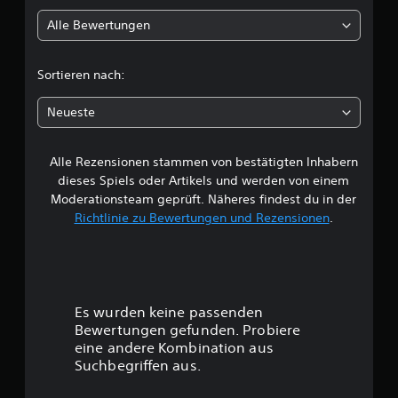
l
Alle Bewertungen
i
c
Sortieren nach:
h
Neueste
e
Alle Rezensionen stammen von bestätigten Inhabern
B
dieses Spiels oder Artikels und werden von einem
e
Moderationsteam geprüft. Näheres findest du in der
Richtlinie zu Bewertungen und Rezensionen
.
w
e
r
Es wurden keine passenden
t
Bewertungen gefunden. Probiere
eine andere Kombination aus
u
Suchbegriffen aus.