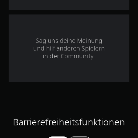
5
S
Sag uns deine Meinung
t
und hilf anderen Spielern
e
in der Community.
r
n
e
n
a
Barrierefreiheitsfunktionen
u
s