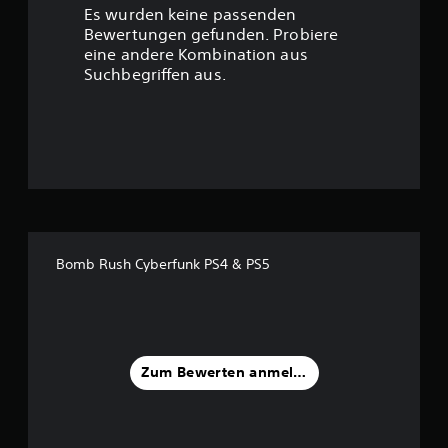
r
Es wurden keine passenden
t
Bewertungen gefunden. Probiere
eine andere Kombination aus
u
Suchbegriffen aus.
n
g
:
4
.
Bomb Rush Cyberfunk PS4 & PS5
3
2
v
Zum Bewerten anmelden
o
n