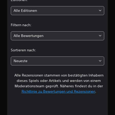
i
l
t
e
Alle Editionen
g
t
u
n
Filtern nach:
g
l
e
Alle Bewertungen
n
i
n
u
c
Sortieren nach:
t
z
h
e
Neueste
n
e
.
Alle Rezensionen stammen von bestätigten Inhabern
B
dieses Spiels oder Artikels und werden von einem
e
Moderationsteam geprüft. Näheres findest du in der
Richtlinie zu Bewertungen und Rezensionen
.
w
e