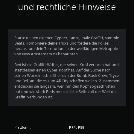
und rechtliche Hinweise
n
g
e
Starte deinen eigenen Cypher, tanze, male Graffiti, sammle
n
Beats, kombiniere deine Tricks und fordere die Polizei
heraus, um dein Territorium in der weitläufigen Metropole
von New Amsterdam zu behaupten.
Red ist ein Graffiti-Writer, der seinen Kopf verloren hat und
stattdessen einen Cyber-Kopf hat. Auf der Suche nach
seinen Wurzeln schließt er sich der Bomb Rush Crew, Tryce
und Bel, an, die es zum All City schaffen wollen. Zusammen
entdecken sie langsam, wer ihm den Kopf abgeschnitten
hat und wie stark Reds menschliche Seite mit der Welt des
Graffiti verbunden ist.
Plattform:
PS4, PS5