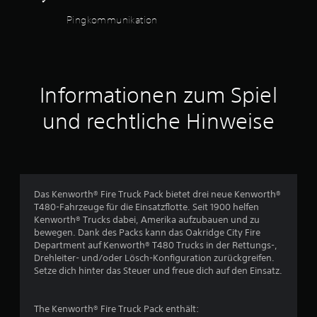
z
u
s
u
Pingkommunikation
n
S
l
g
p
e
e
i
s
n
e
e
l
n
D
s
Informationen zum Spiel
i
u
j
s
k
e
und rechtliche Hinweise
t
a
d
.
n
e
n
r
s
F
z
t
a
e
d
i
r
Das Kenworth® Fire Truck Pack bietet drei neue Kenworth®
a
t
b
T480-Fahrzeuge für die Einsatzflotte. Seit 1900 helfen
s
e
a
Kenworth® Trucks dabei, Amerika aufzubauen und zu
S
i
bewegen. Dank des Packs kann das Oakridge City Fire
p
l
n
Department auf Kenworth® T480 Trucks in der Rettungs-,
i
t
s
Drehleiter- und/oder Lösch-Konfiguration zurückgreifen.
e
e
e
Setze dich hinter das Steuer und freue dich auf den Einsatz.
l
r
h
s
n
e
p
a
n
The Kenworth® Fire Truck Pack enthält:
i