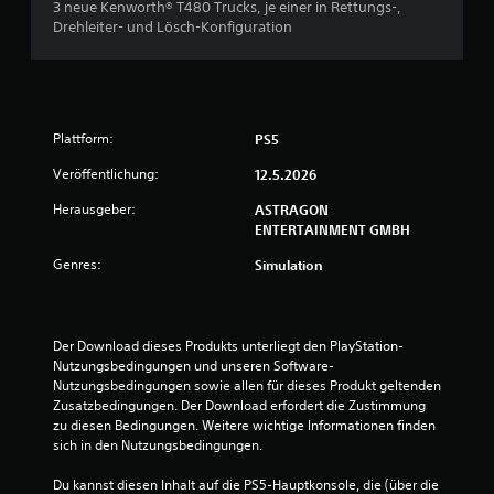
.
t
3 neue Kenworth® T480 Trucks, je einer in Rettungs-,
e
i
Drehleiter- und Lösch-Konfiguration
l
v
e
S
n
e
p
u
n
i
n
Z
e
d
u
Plattform:
PS5
l
i
m
a
n
Veröffentlichung:
12.5.2026
S
n
M
p
e
l
Herausgeber:
ASTRAGON
i
n
e
ENTERTAINMENT GMBH
e
ü
i
l
Genres:
Simulation
s
t
e
n
u
n
a
d
n
v
e
g
i
Der Download dieses Produkts unterliegt den PlayStation-
s
s
g
Nutzungsbedingungen und unseren Software-
S
ü
i
Nutzungsbedingungen sowie allen für dieses Produkt geltenden 
p
e
Zusatzbedingungen. Der Download erfordert die Zustimmung 
b
i
r
zu diesen Bedingungen. Weitere wichtige Informationen finden 
e
e
e
sich in den Nutzungsbedingungen.
r
l
n
s
s
,
Du kannst diesen Inhalt auf die PS5-Hauptkonsole, die (über die 