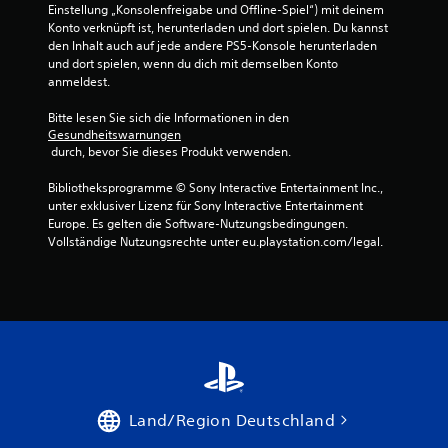
i
i
o
Einstellung „Konsolenfreigabe und Offline-Spiel“) mit deinem 
s
c
h
Konto verknüpft ist, herunterladen und dort spielen. Du kannst 
t
h
n
den Inhalt auch auf jede andere PS5-Konsole herunterladen 
k
t
e
und dort spielen, wenn du dich mit demselben Konto 
e
T
anmeldest.
D
i
a
u
n
s
Bitte lesen Sie sich die Informationen in den 
k
F
Gesundheitswarnungen
t
a
a
 durch, bevor Sie dieses Produkt verwenden.
e
n
r
n
n
b
Bibliotheksprogramme © Sony Interactive Entertainment Inc., 
s
s
v
unter exklusiver Lizenz für Sony Interactive Entertainment 
c
t
e
Europe. Es gelten die Software-Nutzungsbedingungen. 
h
A
r
Vollständige Nutzungsrechte unter eu.playstation.com/legal.
n
n
s
e
l
t
l
e
ä
l
i
n
n
t
d
a
u
n
c
n
i
h
g
s
e
e
n
i
n
o
Land/Region Deutschland
n
f
t
a
ü