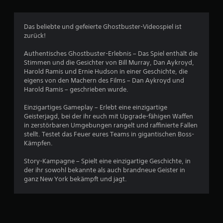
9
Das beliebte und gefeierte Ghostbuster-Videospiel ist
1
zurück!
3
Authentisches Ghostbuster-Erlebnis – Das Spiel enthält die
Stimmen und die Gesichter von Bill Murray, Dan Aykroyd,
Harold Ramis und Ernie Hudson in einer Geschichte, die
eigens von den Machern des Films – Dan Aykroyd und
B
Harold Ramis – geschrieben wurde.
e
Einzigartiges Gameplay – Erlebt eine einzigartige
Geisterjagd, bei der ihr euch mit Upgrade-fähigen Waffen
w
in zerstörbaren Umgebungen rangelt und raffinierte Fallen
stellt. Testet das Feuer eures Teams in gigantischen Boss-
e
Kämpfen.
r
Story-Kampagne – Spielt eine einzigartige Geschichte, in
der ihr sowohl bekannte als auch brandneue Geister in
t
ganz New York bekämpft und jagt.
u
n