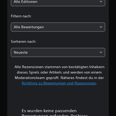
t
Alle Editionen
t
Filtern nach:
l
Alle Bewertungen
i
c
Sortieren nach:
h
Neueste
e
Alle Rezensionen stammen von bestätigten Inhabern
B
dieses Spiels oder Artikels und werden von einem
e
Moderationsteam geprüft. Näheres findest du in der
Richtlinie zu Bewertungen und Rezensionen
.
w
e
r
Es wurden keine passenden
Bewertungen gefunden. Probiere