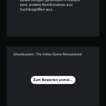
t
eine andere Kombination aus
u
Suchbegriffen aus.
n
g
:
4
.
Ghostbusters: The Video Game Remastered
5
4
v
Zum Bewerten anmelden
o
n
5