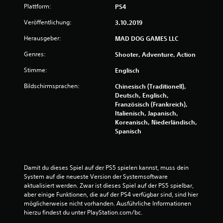
Plattform:
PS4
g
Veröffentlichung:
3.10.2019
e
Herausgeber:
MAD DOG GAMES LLC
n
Genres:
Shooter, Adventure, Action
Stimme:
Englisch
Bildschirmsprachen:
Chinesisch (Traditionell),
Deutsch, Englisch,
Französisch (Frankreich),
Italienisch, Japanisch,
Koreanisch, Niederländisch,
Spanisch
Damit du dieses Spiel auf der PS5 spielen kannst, muss dein 
System auf die neueste Version der Systemsoftware 
aktualisiert werden. Zwar ist dieses Spiel auf der PS5 spielbar, 
aber einige Funktionen, die auf der PS4 verfügbar sind, sind hier 
möglicherweise nicht vorhanden. Ausführliche Informationen 
hierzu findest du unter PlayStation.com/bc.