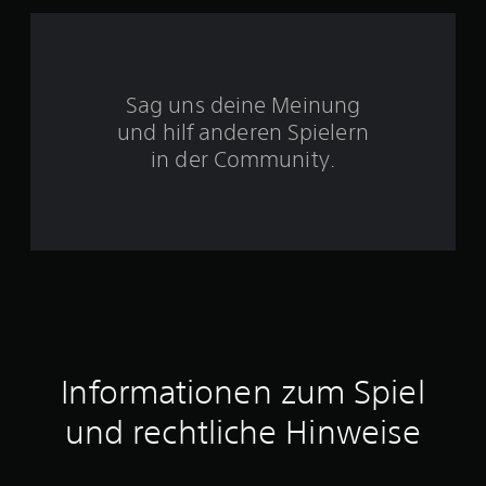
S
Sag uns deine Meinung
t
und hilf anderen Spielern
e
in der Community.
r
n
e
n
a
Informationen zum Spiel
u
und rechtliche Hinweise
s
4