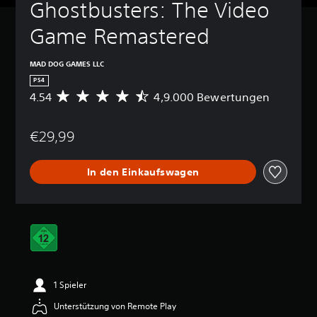
Ghostbusters: The Video 
Game Remastered
MAD DOG GAMES LLC
PS4
4.54
4,9.000 Bewertungen
D
u
r
€29,99
c
h
s
In den Einkaufswagen
c
h
n
i
t
t
l
i
c
1 Spieler
h
e
Unterstützung von Remote Play
B