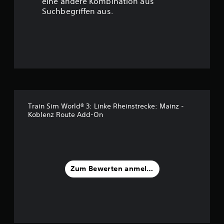
eine andere Kombination aus
u
Suchbegriffen aus.
n
g
:
3
.
Train Sim World® 3: Linke Rheinstrecke: Mainz -
Koblenz Route Add-On
7
5
v
Zum Bewerten anmelden
o
n
5