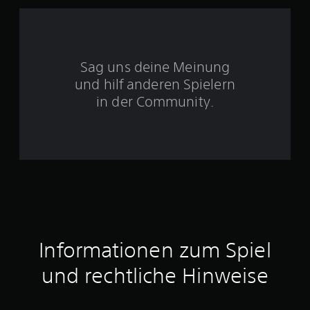
S
t
Sag uns deine Meinung
und hilf anderen Spielern
e
in der Community.
r
n
e
n
a
u
Informationen zum Spiel
s
und rechtliche Hinweise
4