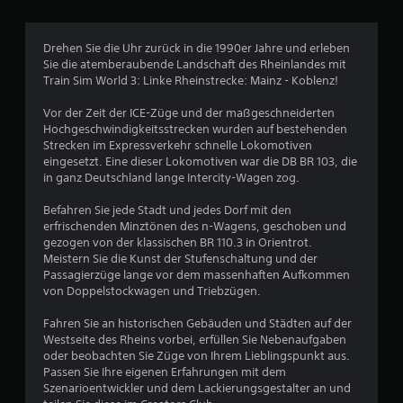
B
Drehen Sie die Uhr zurück in die 1990er Jahre und erleben
Sie die atemberaubende Landschaft des Rheinlandes mit
e
Train Sim World 3: Linke Rheinstrecke: Mainz - Koblenz!
w
Vor der Zeit der ICE-Züge und der maßgeschneiderten
Hochgeschwindigkeitsstrecken wurden auf bestehenden
e
Strecken im Expressverkehr schnelle Lokomotiven
eingesetzt. Eine dieser Lokomotiven war die DB BR 103, die
r
in ganz Deutschland lange Intercity-Wagen zog.
t
Befahren Sie jede Stadt und jedes Dorf mit den
erfrischenden Minztönen des n-Wagens, geschoben und
u
gezogen von der klassischen BR 110.3 in Orientrot.
Meistern Sie die Kunst der Stufenschaltung und der
n
Passagierzüge lange vor dem massenhaften Aufkommen
von Doppelstockwagen und Triebzügen.
g
Fahren Sie an historischen Gebäuden und Städten auf der
e
Westseite des Rheins vorbei, erfüllen Sie Nebenaufgaben
oder beobachten Sie Züge von Ihrem Lieblingspunkt aus.
Passen Sie Ihre eigenen Erfahrungen mit dem
n
Szenarioentwickler und dem Lackierungsgestalter an und