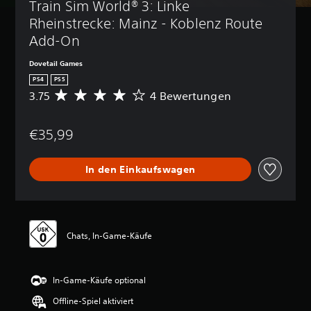
Train Sim World® 3: Linke 
Rheinstrecke: Mainz - Koblenz Route 
Add-On
Dovetail Games
PS4
PS5
3.75
4 Bewertungen
D
u
r
€35,99
c
h
s
In den Einkaufswagen
c
h
n
i
t
t
Chats, In-Game-Käufe
l
i
c
In-Game-Käufe optional
h
e
Offline-Spiel aktiviert
B