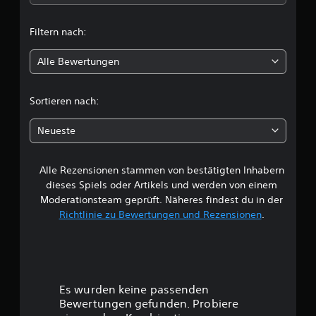
t
Filtern nach:
l
Alle Bewertungen
i
c
Sortieren nach:
h
Neueste
e
Alle Rezensionen stammen von bestätigten Inhabern
B
dieses Spiels oder Artikels und werden von einem
e
Moderationsteam geprüft. Näheres findest du in der
Richtlinie zu Bewertungen und Rezensionen
.
w
e
r
Es wurden keine passenden
t
Bewertungen gefunden. Probiere