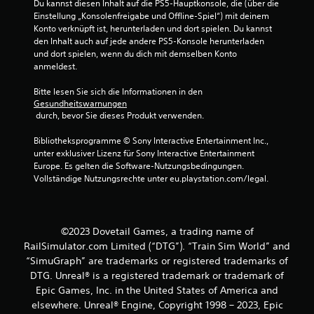
Du kannst diesen Inhalt auf die PS5-Hauptkonsole, die (über die 
Einstellung „Konsolenfreigabe und Offline-Spiel“) mit deinem 
Konto verknüpft ist, herunterladen und dort spielen. Du kannst 
den Inhalt auch auf jede andere PS5-Konsole herunterladen 
und dort spielen, wenn du dich mit demselben Konto 
anmeldest.
Bitte lesen Sie sich die Informationen in den 
Gesundheitswarnungen
 durch, bevor Sie dieses Produkt verwenden.
Bibliotheksprogramme © Sony Interactive Entertainment Inc., 
unter exklusiver Lizenz für Sony Interactive Entertainment 
Europe. Es gelten die Software-Nutzungsbedingungen. 
Vollständige Nutzungsrechte unter eu.playstation.com/legal.
©2023 Dovetail Games, a trading name of
RailSimulator.com Limited (“DTG”). “Train Sim World” and
“SimuGraph” are trademarks or registered trademarks of
DTG. Unreal® is a registered trademark or trademark of
Epic Games, Inc. in the United States of America and
elsewhere. Unreal® Engine, Copyright 1998 – 2023, Epic