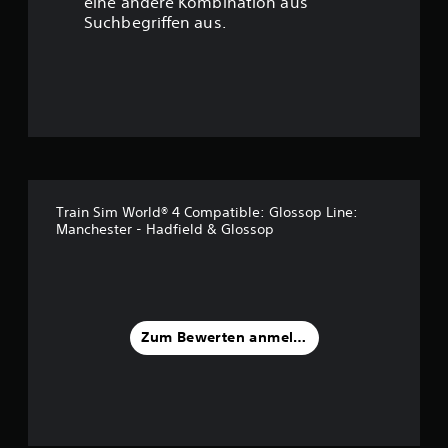
eine andere Kombination aus
u
Suchbegriffen aus.
n
g
:
4
.
Train Sim World® 4 Compatible: Glossop Line:
Manchester - Hadfield & Glossop
2
v
o
Zum Bewerten anmelden
n
5