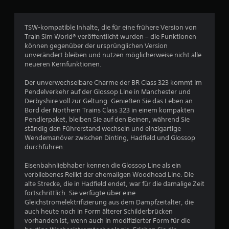
B
e
TSW-kompatible Inhalte, die für eine frühere Version von
Train Sim World® veröffentlicht wurden – die Funktionen
w
können gegenüber der ursprünglichen Version
unverändert bleiben und nutzen möglicherweise nicht alle
e
neueren Kernfunktionen.
r
Der unverwechselbare Charme der BR Class 323 kommt im
Pendelverkehr auf der Glossop Line in Manchester und
t
Derbyshire voll zur Geltung. Genießen Sie das Leben an
Bord der Northern Trains Class 323 in einem kompakten
u
Pendlerpaket, bleiben Sie auf den Beinen, während Sie
ständig den Führerstand wechseln und einzigartige
n
Wendemanöver zwischen Dinting, Hadfield und Glossop
durchführen.
g
Eisenbahnliebhaber kennen die Glossop Line als ein
e
verbliebenes Relikt der ehemaligen Woodhead Line. Die
alte Strecke, die in Hadfield endet, war für die damalige Zeit
n
fortschrittlich. Sie verfügte über eine
Gleichstromelektrifizierung aus dem Dampfzeitalter, die
auch heute noch in Form älterer Schilderbrücken
vorhanden ist, wenn auch in modifizierter Form für die