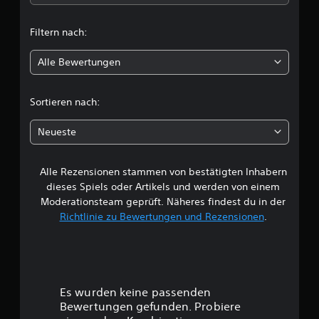
t
Filtern nach:
l
Alle Bewertungen
i
c
Sortieren nach:
h
Neueste
e
Alle Rezensionen stammen von bestätigten Inhabern
B
dieses Spiels oder Artikels und werden von einem
e
Moderationsteam geprüft. Näheres findest du in der
Richtlinie zu Bewertungen und Rezensionen
.
w
e
r
Es wurden keine passenden
t
Bewertungen gefunden. Probiere