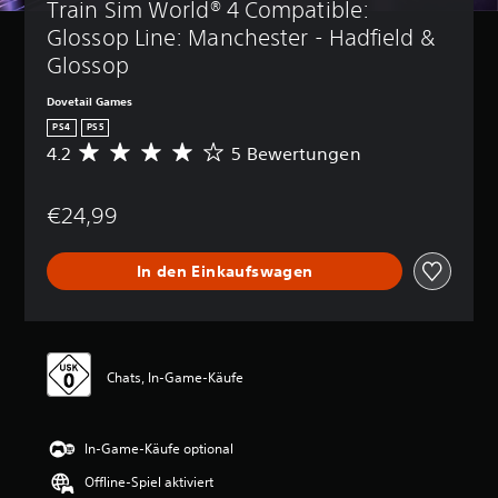
Train Sim World® 4 Compatible: 
Glossop Line: Manchester - Hadfield & 
Glossop
Dovetail Games
PS4
PS5
4.2
5 Bewertungen
D
u
r
€24,99
c
h
s
In den Einkaufswagen
c
h
n
i
t
t
Chats, In-Game-Käufe
l
i
c
In-Game-Käufe optional
h
e
Offline-Spiel aktiviert
B