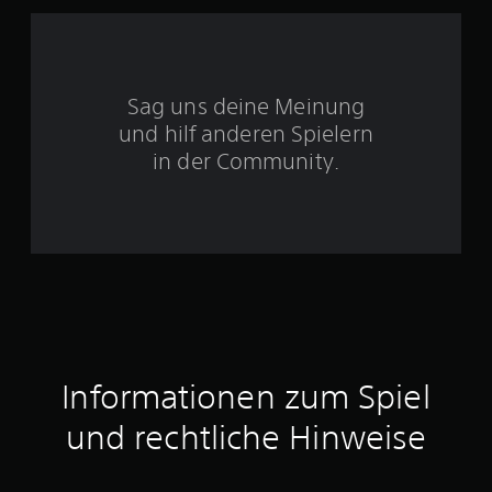
S
t
e
Sag uns deine Meinung
und hilf anderen Spielern
r
in der Community.
n
e
n
a
u
s
Informationen zum Spiel
5
und rechtliche Hinweise