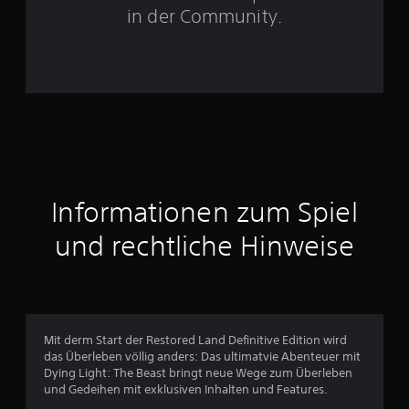
e
in der Community.
r
n
e
n
a
Informationen zum Spiel
u
und rechtliche Hinweise
s
1
4
Mit derm Start der Restored Land Definitive Edition wird
das Überleben völlig anders: Das ultimatvie Abenteuer mit
Dying Light: The Beast bringt neue Wege zum Überleben
B
und Gedeihen mit exklusiven Inhalten und Features.