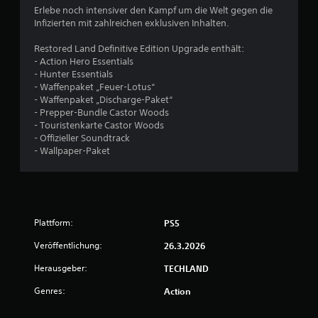
e
Erlebe noch intensiver den Kampf um die Welt gegen die
Infizierten mit zahlreichen exklusiven Inhalten.
w
Restored Land Definitive Edition Upgrade enthält:
e
- Action Hero Essentials
- Hunter Essentials
r
- Waffenpaket „Feuer-Lotus“
- Waffenpaket „Discharge-Paket“
t
- Prepper-Bundle Castor Woods
- Touristenkarte Castor Woods
u
- Offizieller Soundtrack
- Wallpaper-Paket
n
g
e
Plattform:
PS5
n
Veröffentlichung:
26.3.2026
Herausgeber:
TECHLAND
Genres:
Action