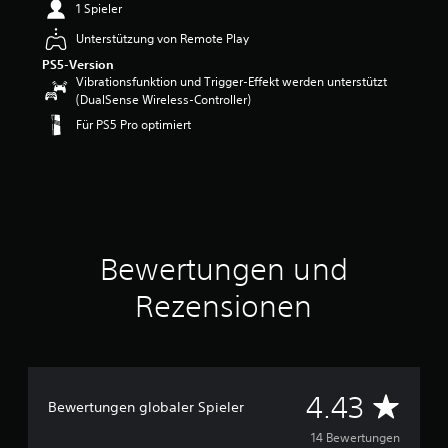
1 Spieler
w
e
Unterstützung von Remote Play
r
PS5-Version
t
Vibrationsfunktion und Trigger-Effekt werden unterstützt
u
(DualSense Wireless-Controller)
n
Für PS5 Pro optimiert
g
:
4
.
4
3
v
o
Bewertungen und
n
5
Rezensionen
S
t
e
r
n
D
4.43
Bewertungen globaler Spieler
e
n
u
14 Bewertungen