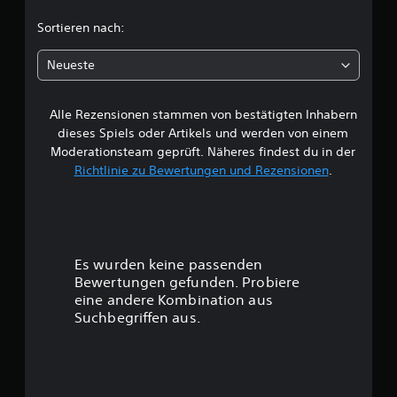
c
Sortieren nach:
h
Neueste
e
Alle Rezensionen stammen von bestätigten Inhabern
B
dieses Spiels oder Artikels und werden von einem
e
Moderationsteam geprüft. Näheres findest du in der
Richtlinie zu Bewertungen und Rezensionen
.
w
e
r
Es wurden keine passenden
t
Bewertungen gefunden. Probiere
eine andere Kombination aus
u
Suchbegriffen aus.
n
g