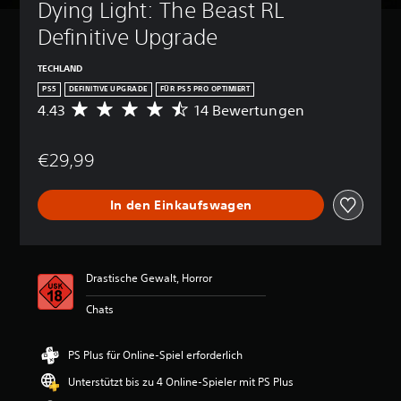
Dying Light: The Beast RL 
Definitive Upgrade
TECHLAND
PS5
DEFINITIVE UPGRADE
FÜR PS5 PRO OPTIMIERT
4.43
14 Bewertungen
D
u
r
€29,99
c
h
s
In den Einkaufswagen
c
h
n
i
t
Drastische Gewalt, Horror
t
l
Chats
i
c
h
PS Plus für Online-Spiel erforderlich
e
Unterstützt bis zu 4 Online-Spieler mit PS Plus
B
e