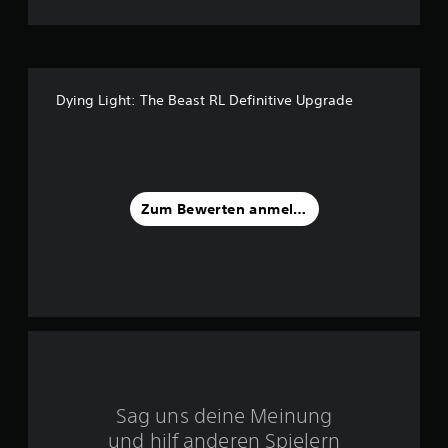
:
4
.
Dying Light: The Beast RL Definitive Upgrade
4
3
v
Zum Bewerten anmelden
o
n
5
S
Sag uns deine Meinung
t
und hilf anderen Spielern