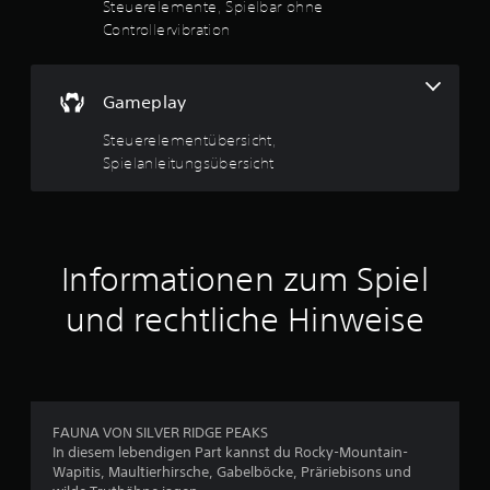
Steuerelemente, Spielbar ohne
i
n
Controllervibration
t
d
e
r
Gameplay
S
t
Steuerelementübersicht,
i
Spielanleitungsübersicht
c
k
s
.
Informationen zum Spiel
A
n
und rechtliche Hinweise
p
a
s
s
b
FAUNA VON SILVER RIDGE PEAKS
a
In diesem lebendigen Part kannst du Rocky-Mountain-
r
Wapitis, Maultierhirsche, Gabelböcke, Präriebisons und
e