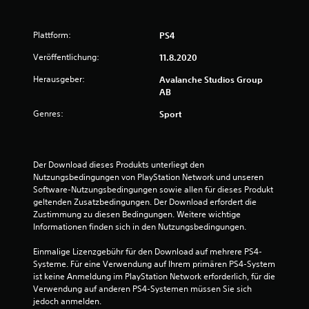
)
E
s
Plattform:
PS4
g
i
Veröffentlichung:
11.8.2020
b
Herausgeber:
t
Avalanche Studios Group
e
AB
i
Genres:
Sport
n
i
g
e
Der Download dieses Produkts unterliegt den 
O
Nutzungsbedingungen von PlayStation Network und unseren 
p
Software-Nutzungsbedingungen sowie allen für dieses Produkt 
t
geltenden Zusatzbedingungen. Der Download erfordert die 
i
Zustimmung zu diesen Bedingungen. Weitere wichtige 
o
Informationen finden sich in den Nutzungsbedingungen.
n
e
Einmalige Lizenzgebühr für den Download auf mehrere PS4-
n
Systeme. Für eine Verwendung auf Ihrem primären PS4-System 
f
ist keine Anmeldung im PlayStation Network erforderlich, für die 
ü
Verwendung auf anderen PS4-Systemen müssen Sie sich 
r
jedoch anmelden.
d