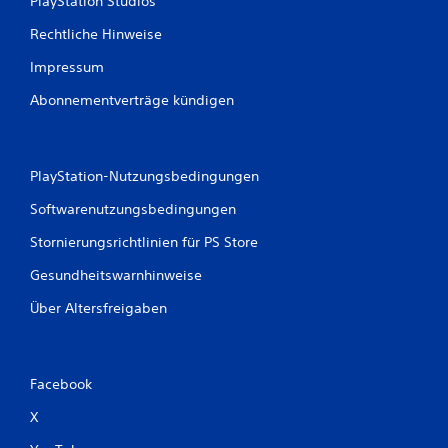
PlayStation Studios
o
n
Rechtliche Hinweise
T
Impressum
a
s
Abonnementverträge kündigen
t
e
n
D
PlayStation-Nutzungsbedingungen
u
Softwarenutzungsbedingungen
k
a
Stornierungsrichtlinien für PS Store
n
n
Gesundheitswarnhinweise
s
t
Über Altersfreigaben
d
a
s
S
Facebook
p
i
X
e
l