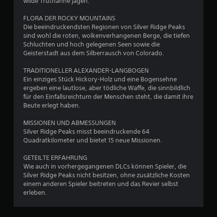
wilde Truthähne jagen.
S
t
FLORA DER ROCKY MOUNTAINS
i
Die beeindruckendsten Regionen von Silver Ridge Peaks
c
sind wohl die roten, wolkenverhangenen Berge, die tiefen
k
Schluchten und hoch gelegenen Seen sowie die
u
Geisterstadt aus dem Silberrausch von Colorado.
m
TRADITIONELLER ALEXANDER-LANGBOGEN
k
Ein einziges Stück Hickory-Holz und eine Bogensehne
e
ergeben eine lautlose, aber tödliche Waffe, die sinnbildlich
h
für den Einfallsreichtum der Menschen steht, die damit ihre
r
Beute erlegt haben.
u
n
MISSIONEN UND ABMESSUNGEN
g
Silver Ridge Peaks misst beeindruckende 64
(
Quadratkilometer und bietet 15 neue Missionen.
e
GETEILTE ERFAHRUNG
i
Wie auch in vorhergegangenen DLCs können Spieler, die
n
Silver Ridge Peaks nicht besitzen, ohne zusätzliche Kosten
f
einem anderen Spieler beitreten und das Revier selbst
a
erleben.
c
h