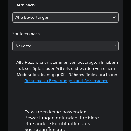
d
e
Filtern nach:
l
n
l
e
r
e
n
n
z
g
s
Alle Bewertungen
i
i
u
u
t
n
u
n
A
e
c
n
g
n
Sortieren nach:
i
t
e
l
n
h
e
n
e
e
Neueste
r
n
i
r
s
e
u
t
g
c
t
u
r
h
Alle Rezensionen stammen von bestätigten Inhabern
B
z
n
ö
e
e
g
dieses Spiels oder Artikels und werden von einem
ß
i
e
n
e
Moderationsteam geprüft. Näheres findest du in der
e
d
.
n
Richtlinie zu Bewertungen und Rezensionen
.
r
e
w
f
e
n
ü
A
n
s
r
e
S
n
i
d
c
n
p
a
r
h
d
a
s
Es wurden keine passenden
r
.
G
s
t
Bewertungen gefunden. Probiere
i
a
s
eine andere Kombination aus
f
m
u
b
Suchbegriffen aus.
t