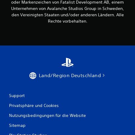
oder Markenzeichen von Fatalist Development AB, einem
n
Unternehmen von Avalanche Studios Group in Schweden,
.
den Vereinigten Staaten und/oder anderen Ländern. Alle
Rechte vorbehalten.
S
p
i
e
l
b
a
r
o
Land/Region Deutschland
h
n
e
H
Support
a
Privatsphäre und Cookies
l
t
Nutzungsbedingungen für die Website
e
Sitemap
n
v