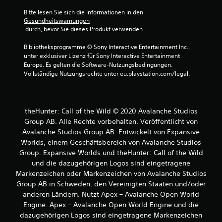
i
Bitte lesen Sie sich die Informationen in den 
e
Gesundheitswarnungen
U
 durch, bevor Sie dieses Produkt verwenden.
m
k
Bibliotheksprogramme © Sony Interactive Entertainment Inc., 
e
unter exklusiver Lizenz für Sony Interactive Entertainment 
h
Europe. Es gelten die Software-Nutzungsbedingungen. 
r
Vollständige Nutzungsrechte unter eu.playstation.com/legal.
d
e
r
S
theHunter: Call of the Wild © 2020 Avalanche Studios
t
i
Group AB. Alle Rechte vorbehalten. Veröffentlicht von
c
Avalanche Studios Group AB. Entwickelt von Expansive
k
Worlds, einem Geschäftsbereich von Avalanche Studios
b
Group. Expansive Worlds und theHunter: Call of the Wild
e
und die dazugehörigen Logos sind eingetragene
w
Markenzeichen oder Markenzeichen von Avalanche Studios
e
g
Group AB in Schweden, den Vereinigten Staaten und/oder
u
anderen Ländern. Nutzt Apex – Avalanche Open World
n
Engine. Apex – Avalanche Open World Engine und die
g
dazugehörigen Logos sind eingetragene Markenzeichen
e