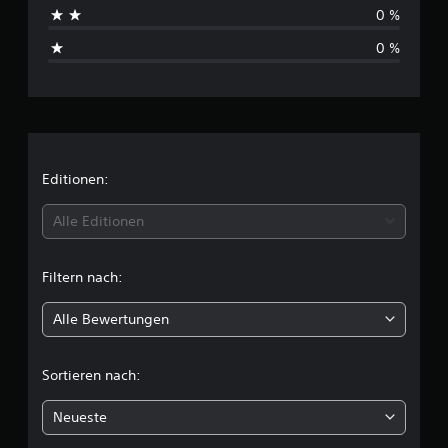
h
0 %
s
0 %
c
h
n
i
Editionen:
t
Alle Editionen
t
Filtern nach:
l
Alle Bewertungen
i
c
Sortieren nach:
h
Neueste
e