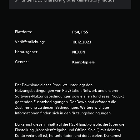
※ Für den DLC-Charakter gibt es keinen Story-Modus.
g
e
n
Plattform:
PS4, PS5
Veröffentlichung:
18.12.2023
Herausgeber:
NEXON
Genres:
Kampfspiele
Der Download dieses Produkts unterliegt den 
Nutzungsbedingungen von PlayStation Network und unseren 
Software-Nutzungsbedingungen sowie allen für dieses Produkt 
geltenden Zusatzbedingungen. Der Download erfordert die 
Zustimmung zu diesen Bedingungen. Weitere wichtige 
Informationen finden sich in den Nutzungsbedingungen.
Du kannst diesen Inhalt auf die PS5-Hauptkonsole, die (über die 
Einstellung „Konsolenfreigabe und Offline-Spiel“) mit deinem 
Konto verknüpft ist, herunterladen und dort spielen. Du kannst 