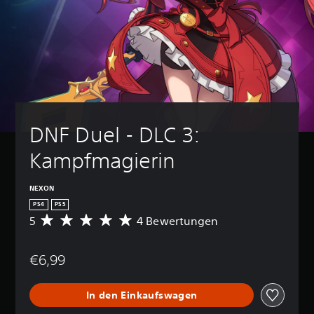
DNF Duel - DLC 3: 
Kampfmagierin
NEXON
PS4
PS5
5
4 Bewertungen
D
u
r
€6,99
c
h
s
In den Einkaufswagen
c
h