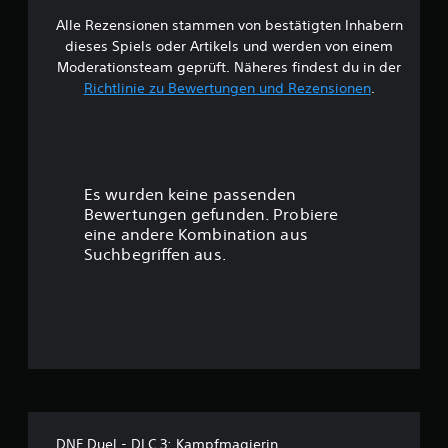
Alle Rezensionen stammen von bestätigten Inhabern
B
dieses Spiels oder Artikels und werden von einem
e
Moderationsteam geprüft. Näheres findest du in der
Richtlinie zu Bewertungen und Rezensionen
.
w
e
r
Es wurden keine passenden
t
Bewertungen gefunden. Probiere
eine andere Kombination aus
u
Suchbegriffen aus.
n
g
:
5
v
DNF Duel - DLC 3: Kampfmagierin