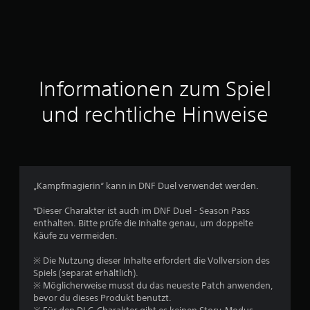
u
s
4
Informationen zum Spiel
und rechtliche Hinweise
B
e
w
„Kampfmagierin“ kann in DNF Duel verwendet werden.
e
*Dieser Charakter ist auch im DNF Duel - Season Pass
r
enthalten. Bitte prüfe die Inhalte genau, um doppelte
Käufe zu vermeiden.
t
※ Die Nutzung dieser Inhalte erfordert die Vollversion des
u
Spiels (separat erhältlich).
※ Möglicherweise musst du das neueste Patch anwenden,
n
bevor du dieses Produkt benutzt.