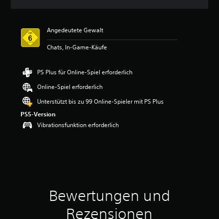
n
i
t
Angedeutete Gewalt
t
l
Chats, In-Game-Käufe
i
c
h
PS Plus für Online-Spiel erforderlich
e
B
Online-Spiel erforderlich
e
Unterstützt bis zu 99 Online-Spieler mit PS Plus
w
e
PS5-Version
r
Vibrationsfunktion erforderlich
t
u
n
g
:
5
v
o
Bewertungen und
n
5
Rezensionen