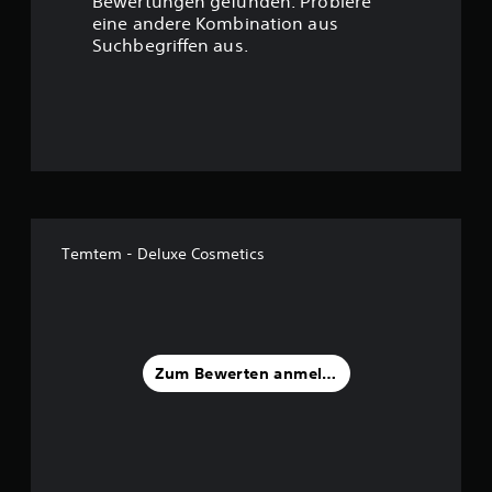
t
Bewertungen gefunden. Probiere
eine andere Kombination aus
u
Suchbegriffen aus.
n
g
:
5
v
Temtem - Deluxe Cosmetics
o
n
5
Zum Bewerten anmelden
S