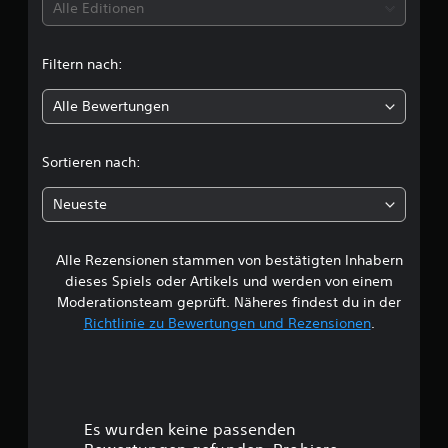
t
Alle Editionen
t
Filtern nach:
l
Alle Bewertungen
i
c
Sortieren nach:
h
Neueste
e
Alle Rezensionen stammen von bestätigten Inhabern
B
dieses Spiels oder Artikels und werden von einem
e
Moderationsteam geprüft. Näheres findest du in der
Richtlinie zu Bewertungen und Rezensionen
.
w
e
r
Es wurden keine passenden