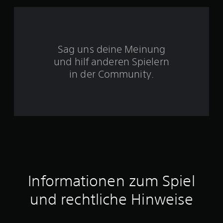
t
e
r
Sag uns deine Meinung
n
und hilf anderen Spielern
e
in der Community.
n
a
u
s
4
Informationen zum Spiel
und rechtliche Hinweise
B
e