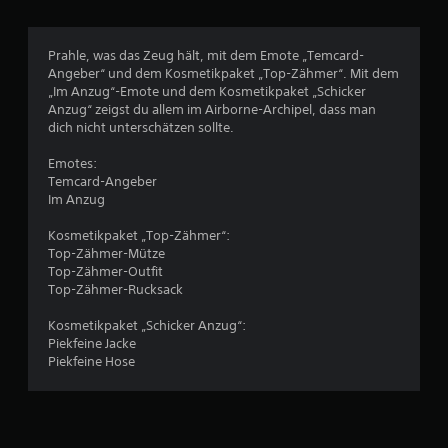
w
Prahle, was das Zeug hält, mit dem Emote „Temcard-
e
Angeber“ und dem Kosmetikpaket „Top-Zähmer“. Mit dem
„Im Anzug“-Emote und dem Kosmetikpaket „Schicker
r
Anzug“ zeigst du allem im Airborne-Archipel, dass man
dich nicht unterschätzen sollte.
t
Emotes:
u
Temcard-Angeber
Im Anzug
n
Kosmetikpaket „Top-Zähmer“:
g
Top-Zähmer-Mütze
Top-Zähmer-Outfit
e
Top-Zähmer-Rucksack
n
Kosmetikpaket „Schicker Anzug“:
Piekfeine Jacke
Piekfeine Hose