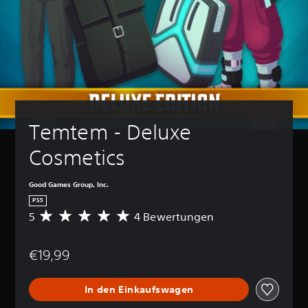
Temtem - Deluxe 
Cosmetics
Good Games Group, Inc.
PS5
5
4 Bewertungen
D
u
r
€19,99
c
h
s
In den Einkaufswagen
c
h