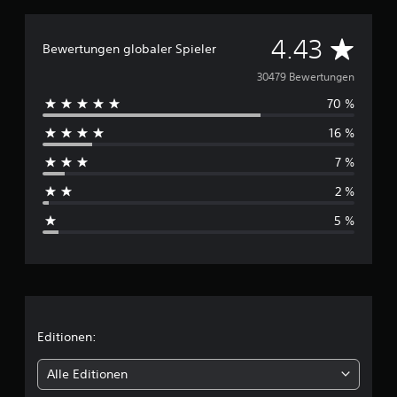
s
3
D
4.43
0
Bewertungen globaler Spieler
.
u
30479 Bewertungen
0
0
70 %
r
0
16 %
c
B
e
7 %
h
w
e
2 %
s
r
5 %
t
c
u
n
g
h
e
n
n
i
Editionen:
t
Alle Editionen