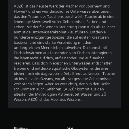
0
ABZÛ ist das neuste Werk der Macher von Journey® und
4
Flower® und ein wunderschönes Unterwasserabenteuer,
das den Traum des Tauchens beschwört. Tauche ab in eine
7
lebendige Meereswelt voller Geheimnisse, Farben und
Leben. Mit der fließenden Steuerung kannst du als Taucher
9
anmutige Unterwasserakrobatik ausführen. Entdecke
hunderte einzigartige Spezies, die auf echten Kreaturen
basieren und eine starke Verbindung mit dem
umfangreichen Meeresleben aufweisen. Du kannst mit
B
Fischschwärmen aus tausenden von Fischen interagieren,
die lebensecht auf dich, auf einander und auf Räuber
e
reagieren. Lass dich in epischen Unterwasserlandschaften
treiben und entdecke aquatische Ökosysteme, die eine
w
bisher noch nie dagewesene Detailtreue aufweisen. Tauche
ab ins Herz des Ozeans, wo alte vergessene Geheimnisse
e
verborgen liegen. Aber sei vorsichtig, denn in den Tiefen
schlummern auch Gefahren. „ABZÛ“ kommt aus den
r
ältesten der Mythologien AB bedeutet Wasser und ZÛ
Wissen. ABZÛ ist das Meer des Wissens.
t
u
n
Plattform:
PS4