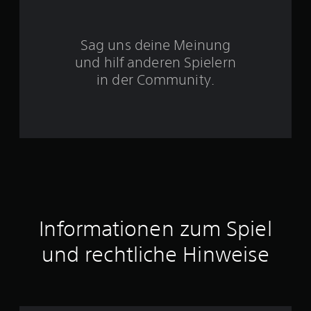
S
Sag uns deine Meinung
t
und hilf anderen Spielern
e
in der Community.
r
n
e
n
a
Informationen zum Spiel
u
und rechtliche Hinweise
s
3