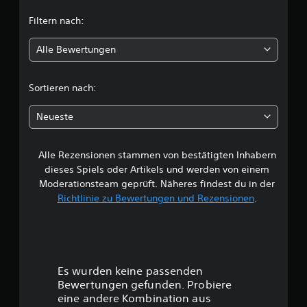
t
Filtern nach:
l
Alle Bewertungen
i
c
Sortieren nach:
h
Neueste
e
Alle Rezensionen stammen von bestätigten Inhabern
B
dieses Spiels oder Artikels und werden von einem
e
Moderationsteam geprüft. Näheres findest du in der
Richtlinie zu Bewertungen und Rezensionen
.
w
e
r
Es wurden keine passenden
t
Bewertungen gefunden. Probiere
eine andere Kombination aus