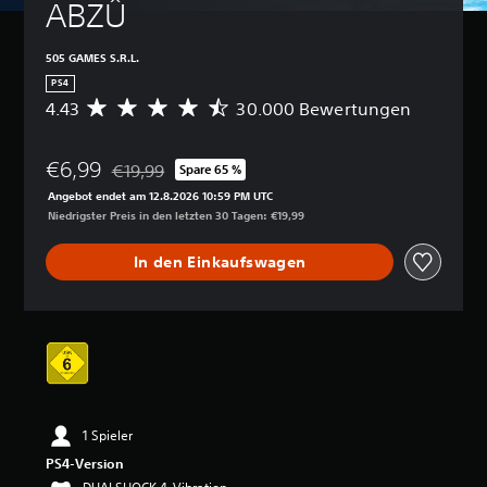
ABZÛ
505 GAMES S.R.L.
PS4
4.43
30.000 Bewertungen
D
u
r
€6,99
c
€19,99
Spare 65 %
Preisnachlass gegenüber dem Originalpreis von €19
h
Angebot endet am 12.8.2026 10:59 PM UTC
s
Niedrigster Preis in den letzten 30 Tagen: €19,99
c
h
In den Einkaufswagen
n
i
t
t
l
i
c
h
e
1 Spieler
B
e
PS4-Version
w