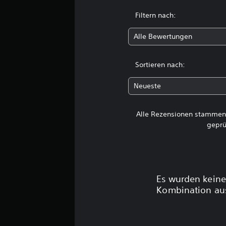
t
Filtern nach:
u
n
Alle Bewertungen
g
e
n
Sortieren nach:
Neueste
Alle Rezensionen stammen 
geprü
Es wurden keine
Kombination aus