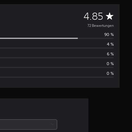
D
4.85
u
72 Bewertungen
90 %
r
4 %
c
6 %
h
0 %
0 %
s
c
h
n
i