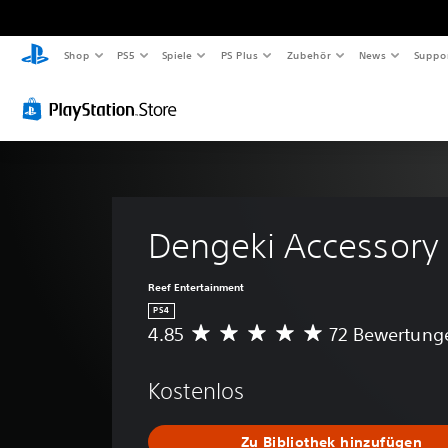
Shop
PS5
Spiele
PS Plus
Zubehör
News
Suppo
Dengeki Accessory 
Reef Entertainment
PS4
4.85
72 Bewertung
D
u
r
Kostenlos
c
h
s
Zu Bibliothek hinzufügen