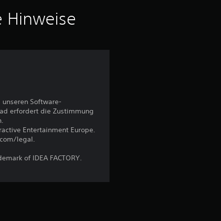
v
e Hinweise
o
n
5
 unseren Software-
S
ad erfordert die Zustimmung
n.
t
eractive Entertainment Europe.
.com/legal.
e
ademark of IDEA FACTORY.
r
n
e