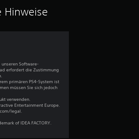
5
e Hinweise
S
t
e
 unseren Software-
r
ad erfordert die Zustimmung
n.
n
hrem primären PS4-System ist
emen müssen Sie sich jedoch
e
dukt verwenden.
n
eractive Entertainment Europe.
.com/legal.
a
ademark of IDEA FACTORY.
u