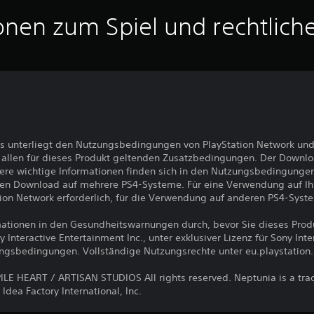
onen zum Spiel und rechtlich
s unterliegt den Nutzungsbedingungen von PlayStation Network und
llen für dieses Produkt geltenden Zusatzbedingungen. Der Downlo
ere wichtige Informationen finden sich in den Nutzungsbedingunge
den Download auf mehrere PS4-Systeme. Für eine Verwendung auf I
ion Network erforderlich, für die Verwendung auf anderen PS4-Syst
ormationen in den Gesundheitswarnungen durch, bevor Sie dieses Pro
nteractive Entertainment Inc., unter exklusiver Lizenz für Sony Int
ungsbedingungen. Vollständige Nutzungsrechte unter eu.playstation
E HEART / ARTISAN STUDIOS All rights reserved. Neptunia is a tr
Idea Factory International, Inc.