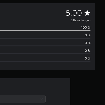
D
5.00
u
3 Bewertungen
100 %
r
0 %
c
0 %
h
0 %
0 %
s
c
h
n
i