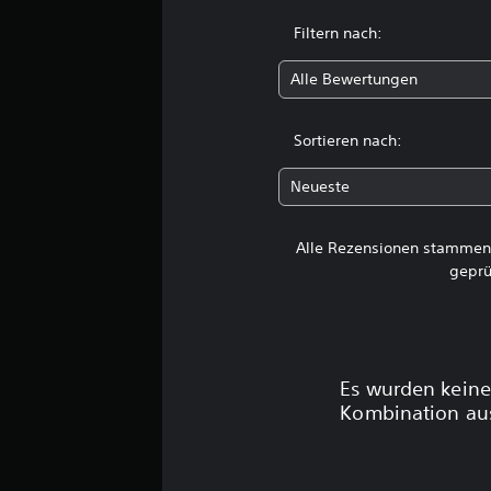
t
u
Filtern nach:
n
g
Alle Bewertungen
e
n
Sortieren nach:
Neueste
Alle Rezensionen stammen 
geprü
Es wurden keine
Kombination aus