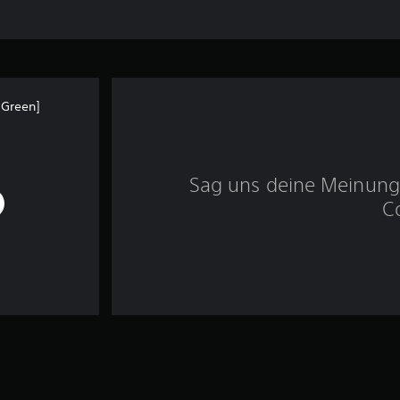
 Green]
Sag uns deine Meinung 
C