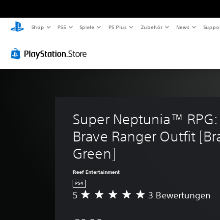
Shop
PS5
Spiele
PS Plus
Zubehör
News
Suppo
Super Neptunia™ RPG: 
Brave Ranger Outfit [Br
Green]
Reef Entertainment
PS4
5
3 Bewertungen
D
u
r