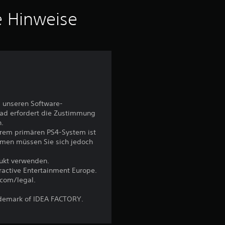
5
e Hinweise
S
t
e
 unseren Software-
r
ad erfordert die Zustimmung
n.
n
hrem primären PS4-System ist
emen müssen Sie sich jedoch
e
dukt verwenden.
n
eractive Entertainment Europe.
.com/legal.
a
ademark of IDEA FACTORY.
u