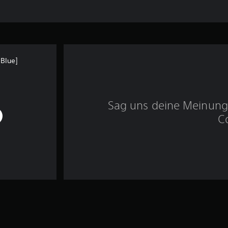
Blue]
Sag uns deine Meinung 
C