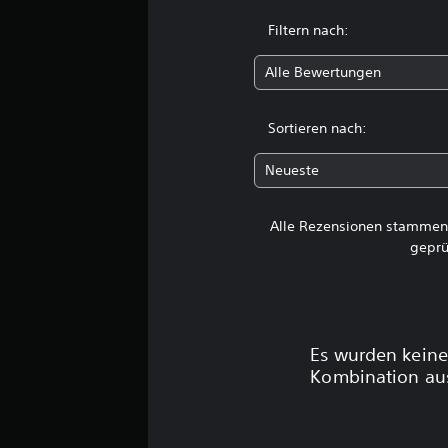
t
u
Filtern nach:
n
g
Alle Bewertungen
e
n
Sortieren nach:
Neueste
Alle Rezensionen stammen 
geprü
Es wurden keine
Kombination aus