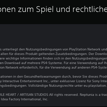
onen zum Spiel und rechtlich
s unterliegt den Nutzungsbedingungen von PlayStation Network und
llen für dieses Produkt geltenden Zusatzbedingungen. Der Downlo
ere wichtige Informationen finden sich in den Nutzungsbedingunge
den Download auf mehrere PS4-Systeme. Für eine Verwendung auf I
ion Network erforderlich, für die Verwendung auf anderen PS4-Syst
ormationen in den Gesundheitswarnungen durch, bevor Sie dieses Pro
nteractive Entertainment Inc., unter exklusiver Lizenz für Sony Int
ungsbedingungen. Vollständige Nutzungsrechte unter eu.playstation
E HEART / ARTISAN STUDIOS All rights reserved. Neptunia is a tr
Idea Factory International, Inc.