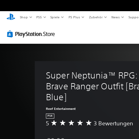
Shop
PS5
Spiele
PS Plus
Zubehör
News
Suppo
Super Neptunia™ RPG: 
Brave Ranger Outfit [Br
Blue]
Reef Entertainment
PS4
5
3 Bewertungen
D
u
r