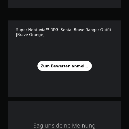
:
5
v
Super Neptunia™ RPG: Sentai Brave Ranger Outfit
[Brave Orange]
o
n
5
Zum Bewerten anmelden
S
t
e
r
n
Sag uns deine Meinung