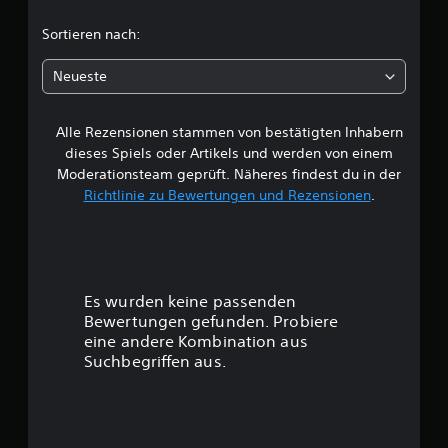
c
Sortieren nach:
h
Neueste
e
Alle Rezensionen stammen von bestätigten Inhabern
B
dieses Spiels oder Artikels und werden von einem
e
Moderationsteam geprüft. Näheres findest du in der
Richtlinie zu Bewertungen und Rezensionen
.
w
e
r
Es wurden keine passenden
t
Bewertungen gefunden. Probiere
eine andere Kombination aus
u
Suchbegriffen aus.
n
g