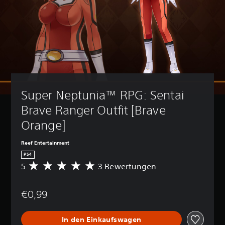
Super Neptunia™ RPG: Sentai 
Brave Ranger Outfit [Brave 
Orange]
Reef Entertainment
PS4
5
3 Bewertungen
D
u
r
€0,99
c
h
s
In den Einkaufswagen
c