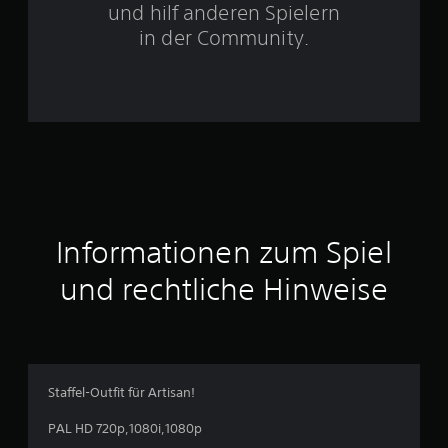
und hilf anderen Spielern
e
in der Community.
n
a
u
s
3
Informationen zum Spiel
B
und rechtliche Hinweise
e
w
e
Staffel-Outfit für Artisan!
r
PAL HD 720p,1080i,1080p