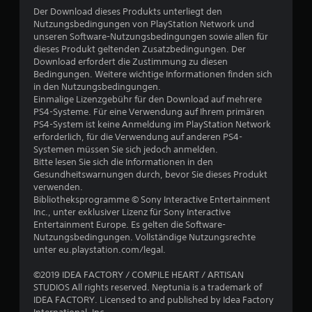
t
Der Download dieses Produkts unterliegt den
Nutzungsbedingungen von PlayStation Network und
u
unseren Software-Nutzungsbedingungen sowie allen für
dieses Produkt geltenden Zusatzbedingungen. Der
n
Download erfordert die Zustimmung zu diesen
Bedingungen. Weitere wichtige Informationen finden sich
g
in den Nutzungsbedingungen.
Einmalige Lizenzgebühr für den Download auf mehrere
e
PS4-Systeme. Für eine Verwendung auf Ihrem primären
PS4-System ist keine Anmeldung im PlayStation Network
n
erforderlich, für die Verwendung auf anderen PS4-
Systemen müssen Sie sich jedoch anmelden.
Bitte lesen Sie sich die Informationen in den
Gesundheitswarnungen durch, bevor Sie dieses Produkt
verwenden.
Bibliotheksprogramme © Sony Interactive Entertainment
Inc., unter exklusiver Lizenz für Sony Interactive
Entertainment Europe. Es gelten die Software-
Nutzungsbedingungen. Vollständige Nutzungsrechte
unter eu.playstation.com/legal.
©2019 IDEA FACTORY / COMPILE HEART / ARTISAN
STUDIOS All rights reserved. Neptunia is a trademark of
IDEA FACTORY. Licensed to and published by Idea Factory