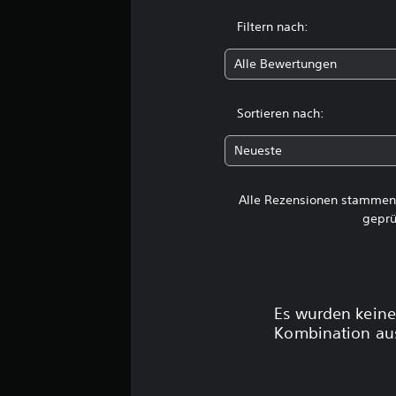
t
Filtern nach:
u
n
Alle Bewertungen
g
e
n
Sortieren nach:
Neueste
Alle Rezensionen stammen 
geprü
Es wurden keine
Kombination aus