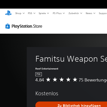
Shop
PS5
Spiele
PS Plus
Zubehör
News
Suppo
Famitsu Weapon S
Reef Entertainment
PS4
4.84
75 Bewertung
D
u
r
Kostenlos
c
h
s
Zu Bibliothek hinzufügen