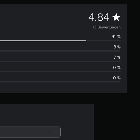
D
4.84
u
75 Bewertungen
91 %
r
3 %
c
7 %
h
0 %
0 %
s
c
h
n
i