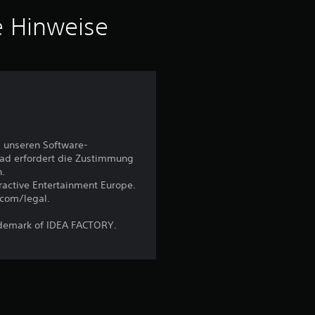
v
e Hinweise
o
n
5
 unseren Software-
S
ad erfordert die Zustimmung
n.
t
eractive Entertainment Europe.
.com/legal.
e
ademark of IDEA FACTORY.
r
n
e