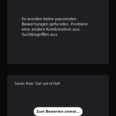
e
r
Es wurden keine passenden
t
Bewertungen gefunden. Probiere
eine andere Kombination aus
u
Suchbegriffen aus.
n
g
:
4
.
Saints Row: Gat out of Hell
2
v
o
Zum Bewerten anmelden