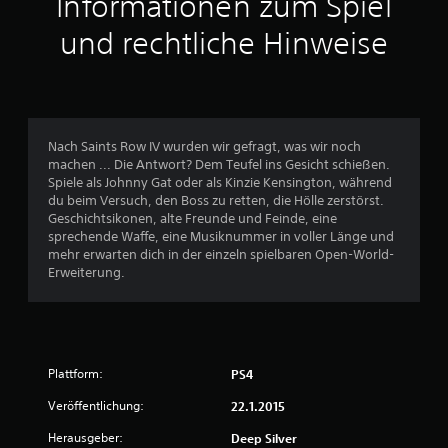
Informationen zum Spiel
s
und rechtliche Hinweise
5
5
9
Nach Saints Row IV wurden wir gefragt, was wir noch
8
machen ... Die Antwort? Dem Teufel ins Gesicht schießen.
Spiele als Johnny Gat oder als Kinzie Kensington, während
0
du beim Versuch, den Boss zu retten, die Hölle zerstörst.
Geschichtsikonen, alte Freunde und Feinde, eine
sprechende Waffe, eine Musiknummer in voller Länge und
mehr erwarten dich in der einzeln spielbaren Open-World-
B
Erweiterung.
e
w
Plattform:
PS4
e
Veröffentlichung:
22.1.2015
r
Herausgeber:
Deep Silver