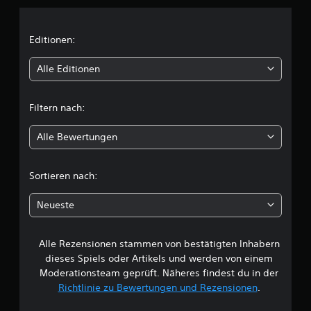
n
i
Editionen:
t
Alle Editionen
t
Filtern nach:
l
Alle Bewertungen
i
c
Sortieren nach:
h
Neueste
e
Alle Rezensionen stammen von bestätigten Inhabern
B
dieses Spiels oder Artikels und werden von einem
e
Moderationsteam geprüft. Näheres findest du in der
Richtlinie zu Bewertungen und Rezensionen
.
w