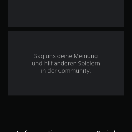
n
5
S
t
Sag uns deine Meinung
e
und hilf anderen Spielern
r
in der Community.
n
e
n
a
u