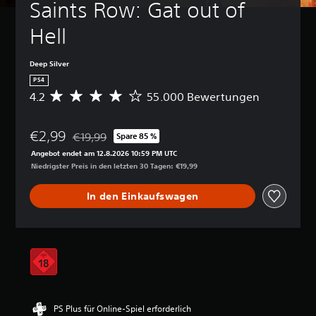
Saints Row: Gat out of 
Hell
Deep Silver
PS4
4.2
55.000 Bewertungen
D
u
r
€2,99
c
€19,99
Spare 85 %
Preisnachlass gegenüber dem Originalpreis von €19
h
Angebot endet am 12.8.2026 10:59 PM UTC
s
Niedrigster Preis in den letzten 30 Tagen: €19,99
c
h
In den Einkaufswagen
n
i
t
t
l
i
c
h
e
PS Plus für Online-Spiel erforderlich
B