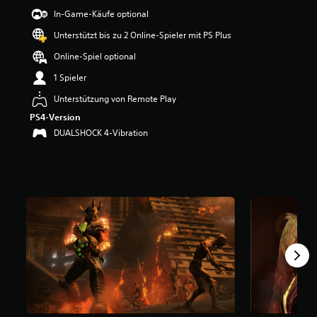
e
In-Game-Käufe optional
w
Unterstützt bis zu 2 Online-Spieler mit PS Plus
e
r
Online-Spiel optional
t
u
1 Spieler
n
Unterstützung von Remote Play
g
:
PS4-Version
4
DUALSHOCK 4-Vibration
.
2
v
o
n
5
S
t
e
r
n
e
n
a