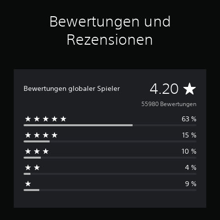
Bewertungen und
Rezensionen
D
4.20
Bewertungen globaler Spieler
u
55980 Bewertungen
63 %
r
15 %
c
10 %
h
4 %
s
9 %
c
h