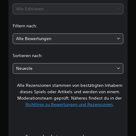
t
Alle Editionen
t
Filtern nach:
l
Alle Bewertungen
i
c
Sortieren nach:
h
Neueste
e
Alle Rezensionen stammen von bestätigten Inhabern
B
dieses Spiels oder Artikels und werden von einem
e
Moderationsteam geprüft. Näheres findest du in der
Richtlinie zu Bewertungen und Rezensionen
.
w
e
r