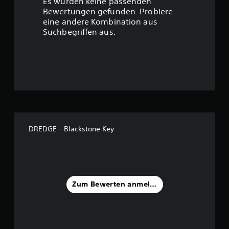
Es wurden keine passenden
t
Bewertungen gefunden. Probiere
eine andere Kombination aus
u
Suchbegriffen aus.
n
g
:
4
.
DREDGE - Blackstone Key
1
2
v
Zum Bewerten anmelden
o
n