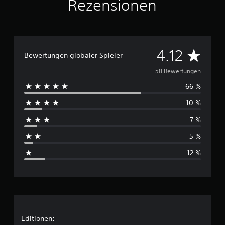
Rezensionen
s
5
8
B
D
4.12
e
Bewertungen globaler Spieler
w
u
e
58 Bewertungen
r
66 %
r
t
u
10 %
c
n
g
7 %
h
e
n
5 %
s
12 %
c
h
n
i
Editionen: