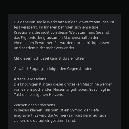
5
8
Die geheimnisvolle Werkstatt auf der Schwarzstein-Insel ist
fest versperrt. Im Inneren befinden sich jenseitige
Kreationen, die nicht von dieser Welt stammen. Sie sind
B
das Ergebnis der grausamen Machenschaften der
ehemaligen Bewohner. Sie wurden dort zurückgelassen
e
und seitdem nicht mehr verwendet.
w
Mit diesem Schlüssel kannst du sie nutzen.
e
Gewährt Zugang zu folgenden Gegenständen:
r
Arterielle Maschine
Die knochigen Klingen dieser grotesken Maschine werden
t
von einem pochenden Herzen angetrieben. Es schlägt im
Takt deines eigenen Herzens.
u
Zeichen des Verderbens
n
In diesen kleinen Talisman ist ein Symbol der Tiefe
eingraviert. Es wird die Aufmerksamkeit derer auf sich
g
ziehen, die darauf eingestimmt sind.