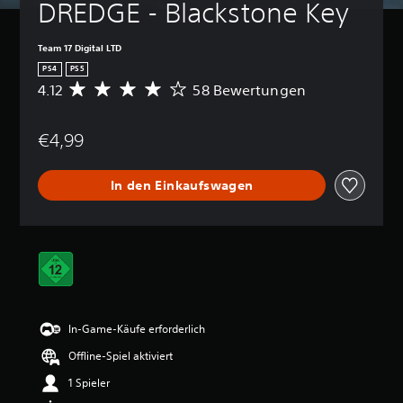
DREDGE - Blackstone Key
Team 17 Digital LTD
PS4
PS5
4.12
58 Bewertungen
D
u
r
€4,99
c
h
s
In den Einkaufswagen
c
h
n
i
t
t
l
i
c
In-Game-Käufe erforderlich
h
e
Offline-Spiel aktiviert
B
e
1 Spieler
w