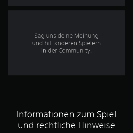
5
S
Sag uns deine Meinung
t
und hilf anderen Spielern
e
in der Community.
r
n
e
n
a
Informationen zum Spiel
u
und rechtliche Hinweise
s