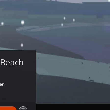
 Reach
en