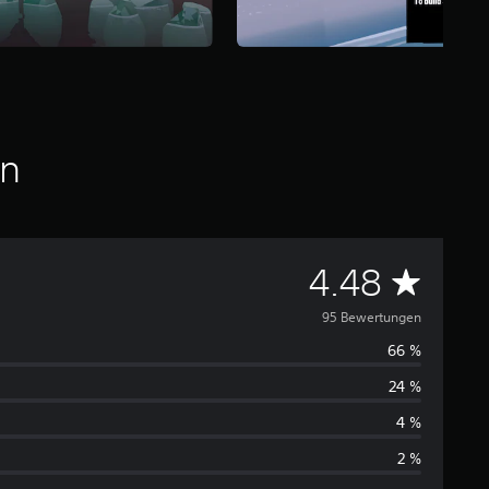
en
D
4.48
u
95 Bewertungen
66 %
r
24 %
c
4 %
h
2 %