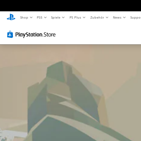
Shop
PS5
Spiele
PS Plus
Zubehör
News
Suppo