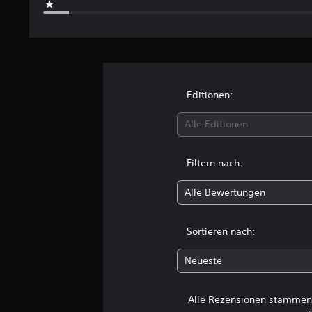
r
t
u
n
g
e
n
Editionen:
Alle Editionen
Filtern nach:
Alle Bewertungen
Sortieren nach:
Neueste
Alle Rezensionen stammen 