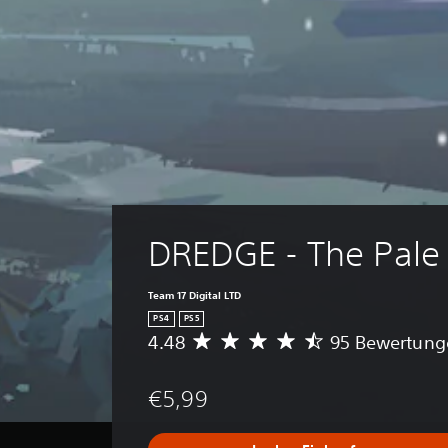
DREDGE - The Pale
Team 17 Digital LTD
PS4
PS5
4.48
95 Bewertung
D
u
r
€5,99
c
h
s