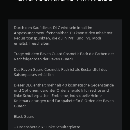
t
u
n
Durch den Kauf dieses DLC wird sein Inhalt im
g
Anpassungsmenü freischaltbar. Du kannst den Inhalt mit
Requisitionspunkten, die du in PvP- und PvE-Modi
erhältst, freischalten.
e
Trage mit dem Raven Guard Cosmetic Pack die Farben der
n
Nachfolgeorden der Raven Guard!
Das Raven Guard Cosmetic Pack ist als Bestandteil des
Saisonpasses erhältlich.
Dieser DLC enthält mehr als 40 kosmetische Gegenstände
und Optionen, darunter Ordensheraldik für rechte und
linke Schulterplatten, Embleme, individuelle Helme,
Kniemarkierungen und Farbpakete für 8 Orden der Raven
Guard:
Black Guard
– Ordensheraldik: Linke Schulterplatte