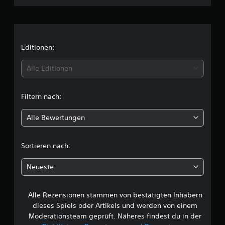
n
t
h
,
.
i
n
n
U
d
n
e
i
Editionen:
m
t
d
t
e
Alle Editionen
u
r
e
t
t
i
i
Filtern nach:
n
l
t
a
e
Alle Bewertungen
n
i
l
d
(
e
c
r
Sortieren nach:
e
e
i
h
s
n
Neueste
P
f
e
r
a
e
Alle Rezensionen stammen von bestätigten Inhabern
B
c
s
dieses Spiels oder Artikels und werden von einem
h
e
e
Moderationsteam geprüft. Näheres findest du in der
)
t