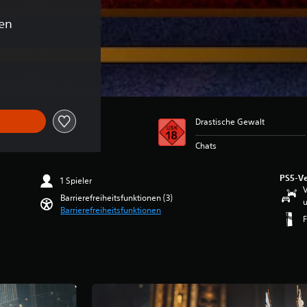
en
ginalpreis von €69,99
Drastische Gewalt
Chats
PS5-Ve
1 Spieler
V
Barrierefreiheitsfunktionen (3)
u
Barrierefreiheitsfunktionen
F