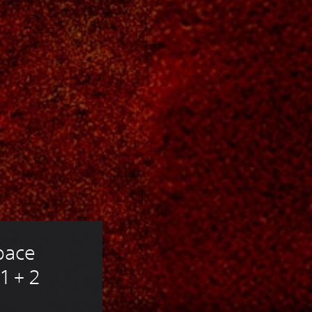
ace 
1 + 2