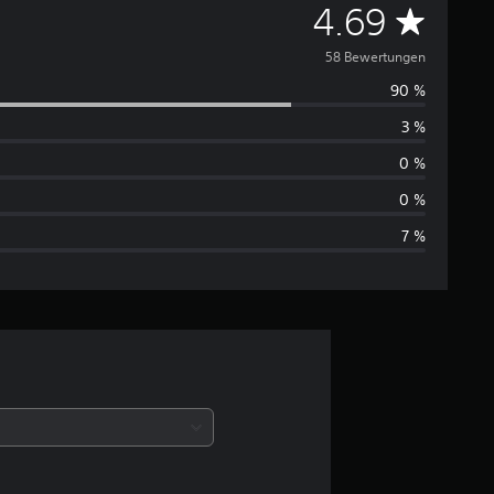
D
4.69
u
58 Bewertungen
90 %
r
3 %
c
0 %
h
0 %
7 %
s
c
h
n
i
t