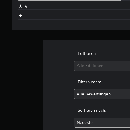
e
w
e
r
t
u
n
g
e
n
Editionen:
Alle Editionen
Filtern nach:
Alle Bewertungen
Sortieren nach:
Neueste