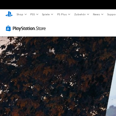
Shop
PS5
Spiele
PS Plus
Zubehör
News
Suppo