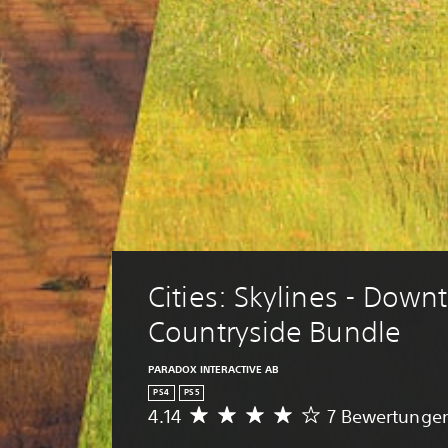
Cities: Skylines - Down
Countryside Bundle
PARADOX INTERACTIVE AB
PS4
PS5
4.14
7 Bewertunge
D
u