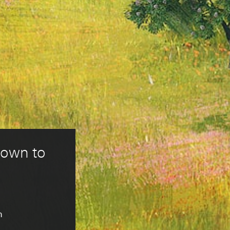
town to 
n