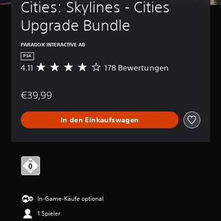
Cities: Skylines - Cities 
Upgrade Bundle
PARADOX INTERACTIVE AB
PS4
4.11
178 Bewertungen
D
u
r
€39,99
c
h
s
In den Einkaufswagen
c
h
n
i
t
t
l
i
c
In-Game-Käufe optional
h
e
1 Spieler
B