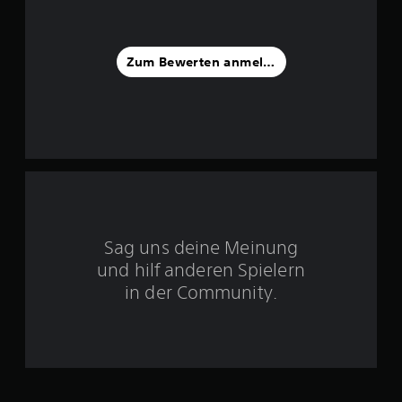
1
v
Zum Bewerten anmelden
o
n
5
S
Sag uns deine Meinung
t
und hilf anderen Spielern
e
in der Community.
r
n
e