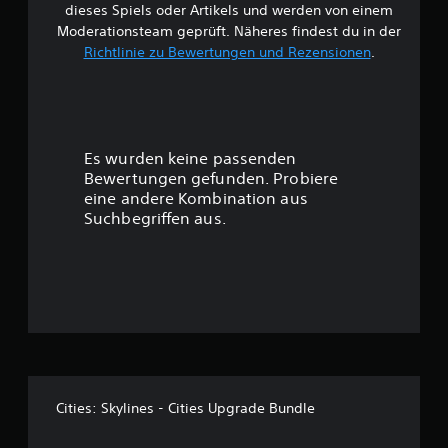
dieses Spiels oder Artikels und werden von einem
e
Moderationsteam geprüft. Näheres findest du in der
Richtlinie zu Bewertungen und Rezensionen
.
w
e
r
Es wurden keine passenden
t
Bewertungen gefunden. Probiere
eine andere Kombination aus
u
Suchbegriffen aus.
n
g
:
4
.
Cities: Skylines - Cities Upgrade Bundle
1