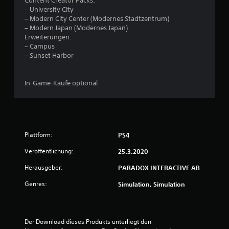
Content Creator Packs:
r
– University City
– Modern City Center (Modernes Stadtzentrum)
t
– Modern Japan (Modernes Japan)
Erweiterungen:
u
– Campus
– Sunset Harbor
n
g
In-Game-Käufe optional
e
n
Plattform:
PS4
Veröffentlichung:
25.3.2020
Herausgeber:
PARADOX INTERACTIVE AB
Genres:
Simulation, Simulation
Der Download dieses Produkts unterliegt den 