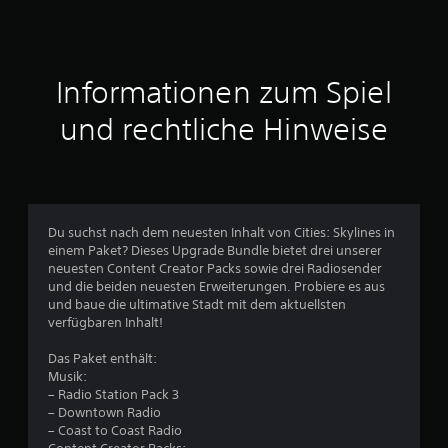
n
a
Informationen zum Spiel
u
und rechtliche Hinweise
s
1
7
Du suchst nach dem neuesten Inhalt von Cities: Skylines in
8
einem Paket? Dieses Upgrade Bundle bietet drei unserer
neuesten Content Creator Packs sowie drei Radiosender
und die beiden neuesten Erweiterungen. Probiere es aus
und baue die ultimative Stadt mit dem aktuellsten
B
verfügbaren Inhalt!
e
Das Paket enthält:
Musik:
w
– Radio Station Pack 3
– Downtown Radio
e
– Coast to Coast Radio