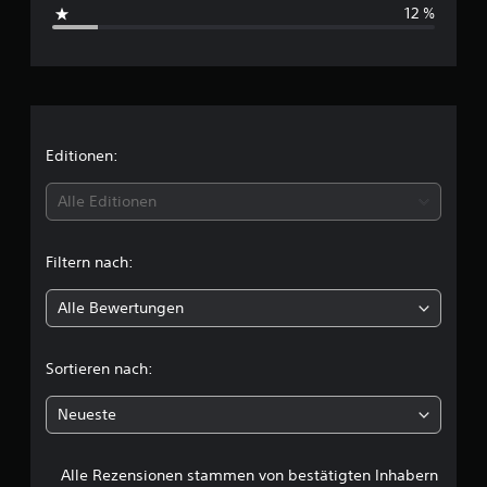
s
12 %
a
c
u
s
h
1
7
n
8
i
B
Editionen:
e
w
t
Alle Editionen
e
r
t
t
Filtern nach:
u
l
n
Alle Bewertungen
g
i
e
n
c
Sortieren nach:
h
Neueste
e
Alle Rezensionen stammen von bestätigten Inhabern
B