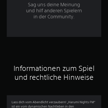
Sag uns deine Meinung
e
und hilf anderen Spielern
r
in der Community.
n
e
n
a
u
Informationen zum Spiel
s
und rechtliche Hinweise
2
B
Lass dich vom Abendlicht verzaubern! „Harumi Nights FM“
e
ist ein vom dynamischen Nachtleben in den