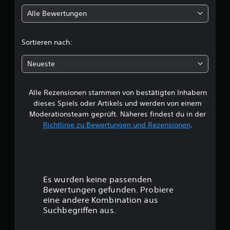
l
Alle Bewertungen
i
c
Sortieren nach:
h
Neueste
e
Alle Rezensionen stammen von bestätigten Inhabern
B
dieses Spiels oder Artikels und werden von einem
e
Moderationsteam geprüft. Näheres findest du in der
Richtlinie zu Bewertungen und Rezensionen
.
w
e
r
Es wurden keine passenden
t
Bewertungen gefunden. Probiere
eine andere Kombination aus
u
Suchbegriffen aus.
n