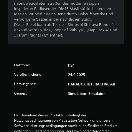
neonbeleuchteten Straßen des modernen Japan
w
inspirierter Radiosender. Die 16 Musikstücke bieten den
idealen Sound für deine Reise durch Einkaufsbezirke und
e
verborgene Gassen in der nächtlichen Stadt.
Dieses Paket kann als Teil des „Shops of Shibuya Bundle“
r
gekauft werden, das „Shops of Shibuya“, „Map Pack 4“ und
„Harumi Nights FM“ enthält.
t
u
n
Plattform:
PS4
g
Veröffentlichung:
24.9.2025
e
Herausgeber:
PARADOX INTERACTIVE AB
n
Genres:
Simulation, Simulator
Der Download dieses Produkts unterliegt den 
Nutzungsbedingungen von PlayStation Network und unseren 
Software-Nutzungsbedingungen sowie allen für dieses Produkt 
geltenden Zusatzbedingungen. Der Download erfordert die 