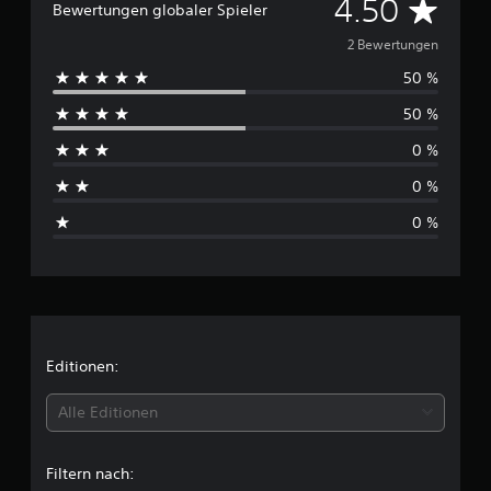
D
4.50
Bewertungen globaler Spieler
u
s
u
2 Bewertungen
2
50 %
r
B
50 %
e
c
w
0 %
e
h
r
0 %
t
s
u
0 %
n
c
g
e
h
n
n
i
Editionen:
t
Alle Editionen
t
Filtern nach: